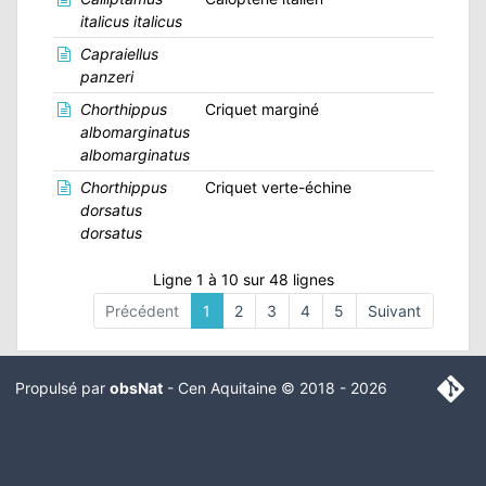
italicus italicus
Capraiellus
panzeri
Chorthippus
Criquet marginé
albomarginatus
albomarginatus
Chorthippus
Criquet verte-échine
dorsatus
dorsatus
Ligne 1 à 10 sur 48 lignes
Précédent
1
2
3
4
5
Suivant
Propulsé par
obsNat
-
Cen Aquitaine
© 2018 - 2026
Mentions légales
Branch :
Commit :
optimize_exports
08fa479