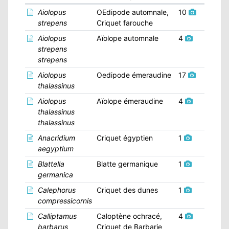
Aiolopus
OEdipode automnale,
10
strepens
Criquet farouche
N
Aiolopus
Aïolope automnale
4
strepens
E
strepens
Aiolopus
Oedipode émeraudine
17
IE
thalassinus
Aiolopus
Aïolope émeraudine
4
O
thalassinus
thalassinus
CT
Anacridium
Criquet égyptien
1
aegyptium
Blattella
Blatte germanique
1
germanica
Calephorus
Criquet des dunes
1
compressicornis
Calliptamus
Caloptène ochracé,
4
barbarus
Criquet de Barbarie