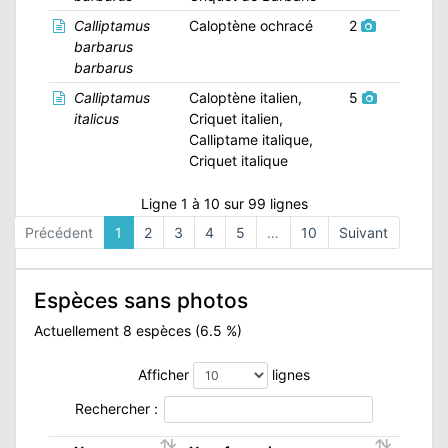
Calliptamus
Caloptène ochracé
2
barbarus
barbarus
Calliptamus
Caloptène italien,
5
italicus
Criquet italien,
Calliptame italique,
Criquet italique
Ligne 1 à 10 sur 99 lignes
Précédent
1
2
3
4
5
…
10
Suivant
Espèces sans photos
Actuellement 8 espèces (6.5 %)
Afficher
lignes
Rechercher :