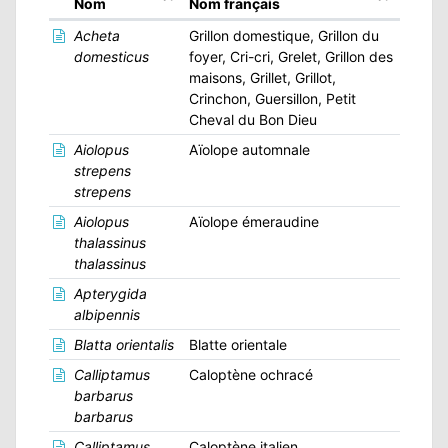
Nom
Nom français
Acheta
Grillon domestique, Grillon du
domesticus
foyer, Cri-cri, Grelet, Grillon des
maisons, Grillet, Grillot,
Crinchon, Guersillon, Petit
Cheval du Bon Dieu
Aiolopus
Aïolope automnale
strepens
strepens
Aiolopus
Aïolope émeraudine
thalassinus
thalassinus
Apterygida
albipennis
Blatta orientalis
Blatte orientale
Calliptamus
Caloptène ochracé
barbarus
barbarus
Calliptamus
Caloptène italien