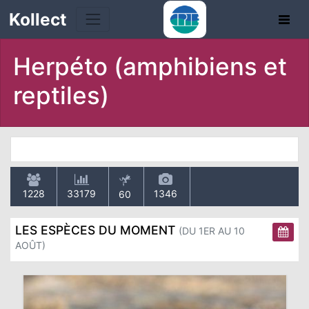
Kollect
Herpéto (amphibiens et
reptiles)
TÉS
IONS
1228
33179
1346
60
CHE
LES ESPÈCES DU MOMENT
(DU 1ER AU 10
TION
AOÛT)
DE