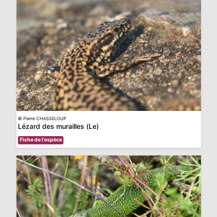
N
E
IE
O
© Pierre CHASSELOUP
CT
Lézard des murailles (Le)
Fiche de l'espèce