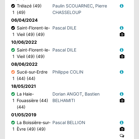
Trélazé (49)
Paulin SCOUARNEC
,
Pierre
1
(49)
CHASSELOUP
N
06/04/2024
Saint-Florent-le-
Pascal DILE
E
1
Vieil (49) (49)
10/06/2022
IE
Saint-Florent-le-
Pascal DILE
1
Vieil (49) (49)
O
08/06/2022
Sucé-sur-Erdre
Philippe COLIN
CT
1
(44) (44)
18/05/2021
La Haie-
Dorian ANGOT
,
Bastien
1
Fouassière (44)
BELHAMITI
(44)
01/05/2019
La Boissière-sur-
Pascal BELLION
1
Èvre (49) (49)