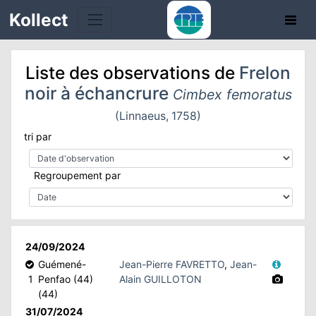
Kollect
Liste des observations de
Frelon
noir à échancrure
Cimbex femoratus
(Linnaeus, 1758)
tri par
TÉS
Regroupement par
IONS
CHE
TION
24/09/2024
Guémené-
Jean-Pierre FAVRETTO
,
Jean-
1
Penfao (44)
Alain GUILLOTON
DE
(44)
31/07/2024