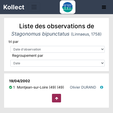
Kollect
Liste des observations de
Stagonomus bipunctatus
(Linnaeus, 1758)
tri par
TÉS
Regroupement par
IONS
CHE
19/04/2002
1
Montjean-sur-Loire (49) (49)
Olivier DURAND
TION
DE