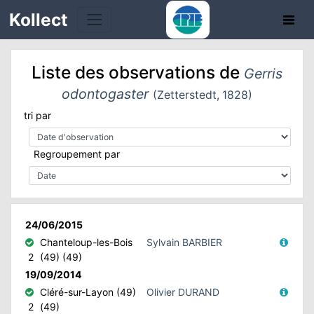
Kollect
Liste des observations de
Gerris
odontogaster
(Zetterstedt, 1828)
tri par
TÉS
Regroupement par
IONS
CHE
24/06/2015
Chanteloup-les-Bois
Sylvain BARBIER
TION
2
(49) (49)
19/09/2014
DE
Cléré-sur-Layon (49)
Olivier DURAND
2
(49)