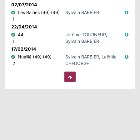
02/07/2014
Les Rairies (49) (49)
Sylvain BARBIER
N
1
22/04/2014
E
44
Jérôme TOURNEUR
,
1
Sylvain BARBIER
IE
17/02/2014
Nuaillé (49) (49)
Sylvain BARBIER
,
Laëtitia
O
2
CHEDORGE
CT