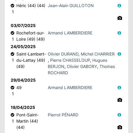
Héric (44) (44)
Jean-Alain GUILLOTON
1
N
03/07/2025
E
Rochefort-sur-
Armand LAMBERDIERE
1
Loire (49) (49)
IE
24/05/2025
Saint-Lambert-
Olivier DURAND
,
Michel CHARRIER
O
1
du-Lattay (49)
,
Pierre CHASSELOUP
,
Hugues
(49)
BERJON
,
Olivier GABORY
,
Thomas
ROCHARD
CT
29/04/2025
49
Armand LAMBERDIERE
1
19/04/2025
Pont-Saint-
Pierrot PÉNARD
1
Martin (44)
(44)