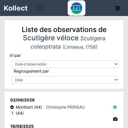
Kollect
Liste des observations de
Scutigère véloce
Scutigera
coleoptrata
(Linnaeus, 1758)
tri par
TÉS
Regroupement par
IONS
CHE
TION
02/06/2026
Montbert (44)
Christophe PRINEAU
1
(44)
DE
16/08/2025