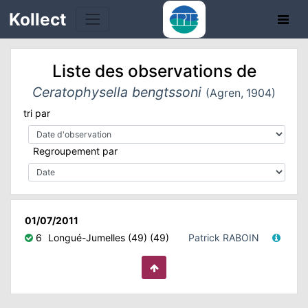
Kollect
Liste des observations de
Ceratophysella bengtssoni
(Agren, 1904)
tri par
TÉS
Regroupement par
IONS
CHE
01/07/2011
6
Longué-Jumelles (49) (49)
Patrick RABOIN
TION
DE