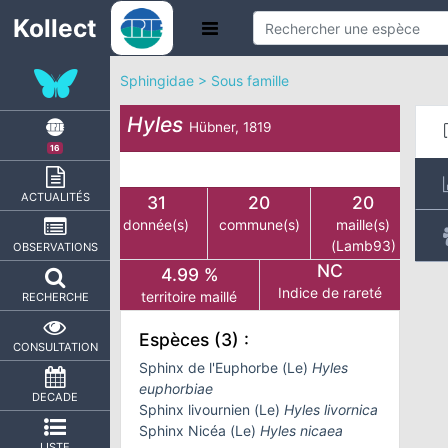
Kollect
Sphingidae > Sous famille
Hyles
Hübner, 1819
16
ACTUALITÉS
31
20
20
donnée(s)
commune(s)
maille(s)
(Lamb93)
OBSERVATIONS
NC
4.99 %
Indice de rareté
territoire maillé
RECHERCHE
Espèces (3) :
CONSULTATION
Sphinx de l'Euphorbe (Le)
Hyles
euphorbiae
DECADE
Sphinx livournien (Le)
Hyles livornica
Sphinx Nicéa (Le)
Hyles nicaea
LISTE