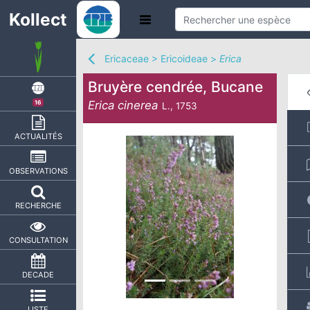
Kollect
Ericaceae
>
Ericoideae
>
Erica
Bruyère cendrée, Bucane
Erica cinerea
16
L., 1753
ACTUALITÉS
OBSERVATIONS
RECHERCHE
CONSULTATION
DECADE
LISTE