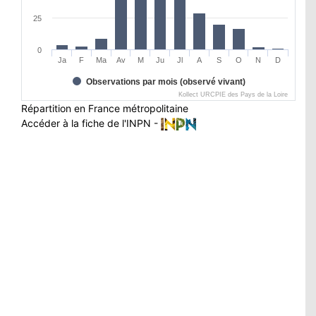
25
0
Ja
F
Ma
Av
M
Ju
Jl
A
S
O
N
D
Observations par mois (observé vivant)
Kollect URCPIE des Pays de la Loire
Répartition en France métropolitaine
Accéder à la fiche de l'INPN -