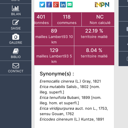
BILAN
401
118
NC
données
communes
Non calculé
SAISIE
89
22.19 %
mailles Lambert93 10
territoire maillé
km
GALERIE
129
8.04 %
mailles Lambert93 5
territoire maillé
BIBLIO
km
CONTACT
Synonyme(s) :
Eremocallis cinerea
(L.) Gray, 1821
Erica mutabilis
Salisb., 1802 [nom.
illeg. superfl.]
Erica tenuifolia
Bubani, 1899 [nom.
illeg. hom. et superfl.]
Erica viridipurpurea
auct. non L., 1753,
sensu Gouan, 1762
Ericodes cinereum
(L.) Kuntze, 1891