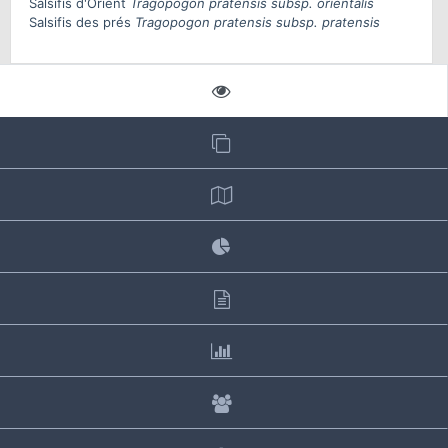
Salsifis d'Orient
Tragopogon pratensis subsp. orientalis
Salsifis des prés
Tragopogon pratensis subsp. pratensis