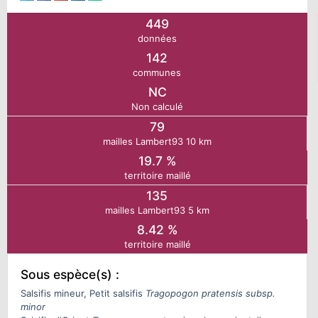
449
N
données
142
E
communes
NC
Non calculé
IE
79
mailles Lambert93 10 km
O
19.7 %
territoire maillé
CT
135
mailles Lambert93 5 km
8.42 %
territoire maillé
Sous espèce(s) :
Salsifis mineur, Petit salsifis
Tragopogon pratensis subsp.
minor