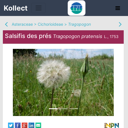
Kollect
Asteraceae
>
Cichorioideae
>
Tragopogon
Salsifis des prés
Tragopogon pratensis
L., 1753
TÉS
IONS
CHE
TION
DE