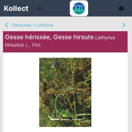
Kollect
Fabaceae
>
Lathyrus
Gesse hérissée, Gesse hirsute
Lathyrus
hirsutus
L., 1753
TÉS
IONS
CHE
TION
DE