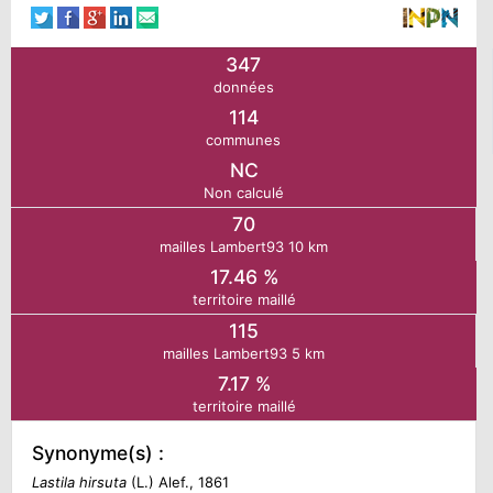
N
347
données
E
114
communes
IE
NC
Non calculé
O
70
mailles Lambert93 10 km
17.46 %
CT
territoire maillé
115
mailles Lambert93 5 km
7.17 %
territoire maillé
Synonyme(s) :
Lastila hirsuta
(L.) Alef., 1861