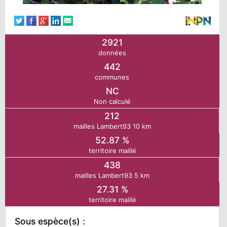
N
2921
E
données
442
IE
communes
NC
Non calculé
O
212
mailles Lambert93 10 km
CT
52.87 %
territoire maillé
438
mailles Lambert93 5 km
27.31 %
territoire maillé
Sous espèce(s) :