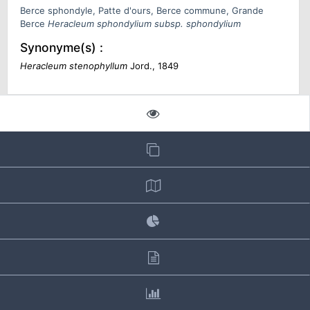
Berce sphondyle, Patte d'ours, Berce commune, Grande
Berce
Heracleum sphondylium subsp. sphondylium
Synonyme(s) :
Heracleum stenophyllum
Jord., 1849