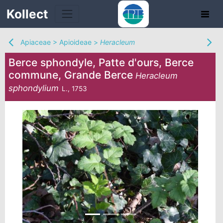
Kollect
Apiaceae
>
Apioideae
>
Heracleum
Berce sphondyle, Patte d'ours, Berce
commune, Grande Berce
Heracleum
sphondylium
L., 1753
TÉS
IONS
CHE
TION
DE