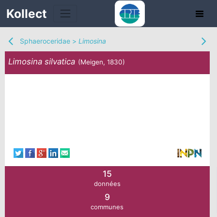
Kollect
Sphaeroceridae
>
Limosina
Limosina silvatica
(Meigen, 1830)
TÉS
IONS
CHE
TION
15
données
DE
9
communes