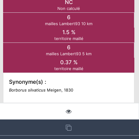
NC
Non calculé
N
6
mailles Lambert93 10 km
E
1.5 %
territoire maillé
6
IE
mailles Lambert93 5 km
0.37 %
O
territoire maillé
CT
Synonyme(s) :
Borborus silvaticus
Meigen, 1830