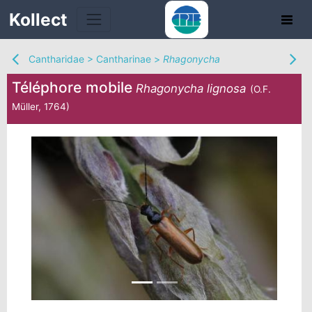
Kollect
Cantharidae
>
Cantharinae
>
Rhagonycha
Téléphore mobile
Rhagonycha lignosa
(O.F.
Müller, 1764)
TÉS
IONS
CHE
TION
DE