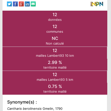
N
12
données
E
12
communes
IE
NC
Non calculé
O
12
mailles Lambert93 10 km
2.99 %
CT
territoire maillé
12
mailles Lambert93 5 km
0.75 %
territoire maillé
Synonyme(s) :
Cantharis berolinensis
Gmelin, 1790