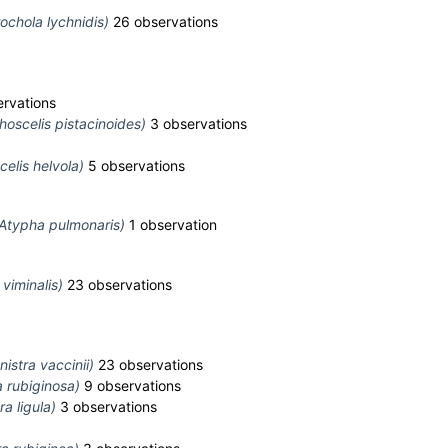
ochola lychnidis)
26 observations
rvations
hoscelis pistacinoides)
3 observations
elis helvola)
5 observations
Atypha pulmonaris)
1 observation
viminalis)
23 observations
nistra vaccinii)
23 observations
a rubiginosa)
9 observations
ra ligula)
3 observations