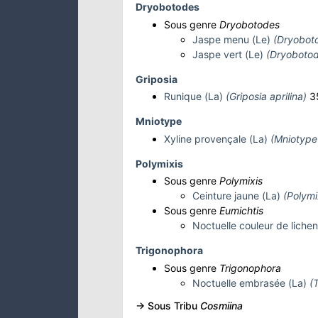
Dryobotodes
Sous genre
Dryobotodes
Jaspe menu (Le)
(Dryoboto
Jaspe vert (Le)
(Dryobotod
Griposia
Runique (La)
(Griposia aprilina)
35
Mniotype
Xyline provençale (La)
(Mniotype 
Polymixis
Sous genre
Polymixis
Ceinture jaune (La)
(Polymix
Sous genre
Eumichtis
Noctuelle couleur de liche
Trigonophora
Sous genre
Trigonophora
Noctuelle embrasée (La)
(
-> Sous Tribu
Cosmiina