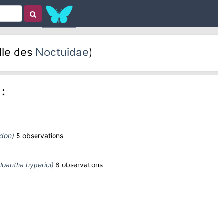
lle des
Noctuidae
)
:
odon)
5 observations
loantha hyperici)
8 observations