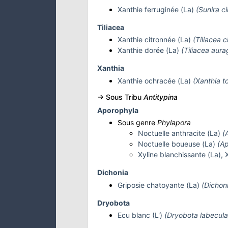
Xanthie ferruginée (La)
(Sunira ci
Tiliacea
Xanthie citronnée (La)
(Tiliacea c
Xanthie dorée (La)
(Tiliacea aura
Xanthia
Xanthie ochracée (La)
(Xanthia t
-> Sous Tribu
Antitypina
Aporophyla
Sous genre
Phylapora
Noctuelle anthracite (La)
(
Noctuelle boueuse (La)
(Ap
Xyline blanchissante (La), 
Dichonia
Griposie chatoyante (La)
(Dichon
Dryobota
Ecu blanc (L')
(Dryobota labecula