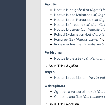
Agrotis
Noctuelle baignée (La)
(Agrotis i
Noctuelle des Moissons (La)
(Agr
Noctuelle des Renouées (La)
(Ag
Noctuelle farouche (La)
(Agrotis 
Noctuelle trapue (La)
(Agrotis b
Point d'Exclamation (Le)
(Agrotis
Pointillée (La)
(Agrotis clavis)
4 o
Porte-Flèches (Le)
(Agrotis vestig
Peridroma
Noctuelle blessée (La)
(Peridrom
-> Sous Tribu
Axyliina
Axylia
Noctuelle putride (La)
(Axylia put
Ochropleura
Agrotide à ventre blanc (L')
(Ochr
Cordon blanc (Le)
(Ochropleura p
-> Sous Tribu
Noctuina