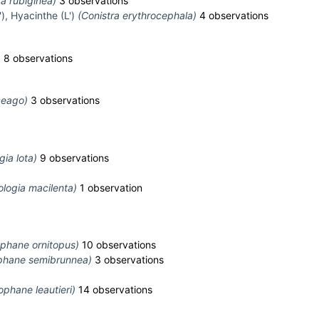
ra rubiginea)
3 observations
), Hyacinthe (L')
(Conistra erythrocephala)
4 observations
)
8 observations
ceago)
3 observations
gia lota)
9 observations
ologia macilenta)
1 observation
ophane ornitopus)
10 observations
ophane semibrunnea)
3 observations
ophane leautieri)
14 observations