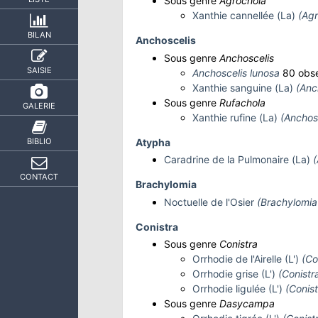
Sous genre
Agrochola
Xanthie cannellée (La)
(Agr
BILAN
Anchoscelis
Sous genre
Anchoscelis
SAISIE
Anchoscelis lunosa
80 obse
Xanthie sanguine (La)
(Anc
Sous genre
Rufachola
GALERIE
Xanthie rufine (La)
(Anchosc
Atypha
BIBLIO
Caradrine de la Pulmonaire (La)
(
CONTACT
Brachylomia
Noctuelle de l'Osier
(Brachylomia 
Conistra
Sous genre
Conistra
Orrhodie de l'Airelle (L')
(Co
Orrhodie grise (L')
(Conistr
Orrhodie ligulée (L')
(Conist
Sous genre
Dasycampa