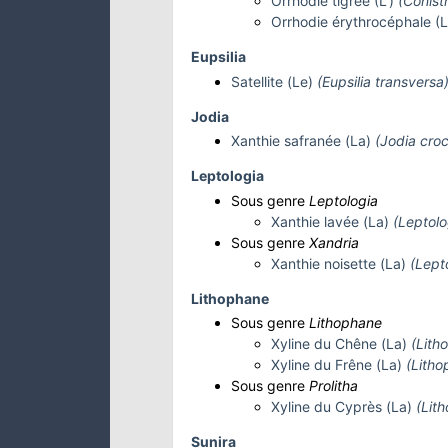
Orrhodie tigrée (L')
(Conist
Orrhodie érythrocéphale (L'
Eupsilia
Satellite (Le)
(Eupsilia transversa
Jodia
Xanthie safranée (La)
(Jodia cro
Leptologia
Sous genre
Leptologia
Xanthie lavée (La)
(Leptolo
Sous genre
Xandria
Xanthie noisette (La)
(Lept
Lithophane
Sous genre
Lithophane
Xyline du Chêne (La)
(Lith
Xyline du Frêne (La)
(Lith
Sous genre
Prolitha
Xyline du Cyprès (La)
(Lith
Sunira