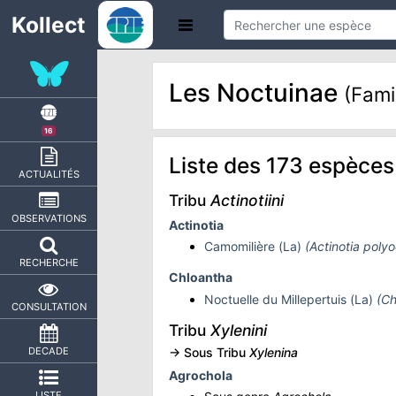
Kollect
Les Noctuinae
(Fami
16
Liste des 173 espèces 
ACTUALITÉS
Tribu
Actinotiini
OBSERVATIONS
Actinotia
Camomilière (La)
(Actinotia poly
RECHERCHE
Chloantha
Noctuelle du Millepertuis (La)
(Ch
CONSULTATION
Tribu
Xylenini
-> Sous Tribu
Xylenina
DECADE
Agrochola
LISTE