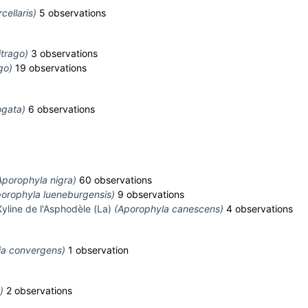
rcellaris)
5 observations
itrago)
3 observations
go)
19 observations
ogata)
6 observations
Aporophyla nigra)
60 observations
orophyla lueneburgensis)
9 observations
Xyline de l'Asphodèle (La)
(Aporophyla canescens)
4 observations
ia convergens)
1 observation
)
2 observations