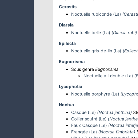
Cerastis
Noctuelle rubiconde (La)
(Cerasti
Diarsia
Noctuelle belle (La)
(Diarsia rubi)
Epilecta
Noctuelle gris-de-lin (La)
(Epilect
Eugnorisma
Sous genre
Eugnorisma
Noctuelle à I double (La)
(
Lycophotia
Noctuelle porphyre (La)
(Lycopho
Noctua
Casque (Le)
(Noctua janthina)
38
Collier soufré (Le)
(Noctua janthe
Faux Casque (Le)
(Noctua interje
Frangée (La)
(Noctua fimbriata)
6