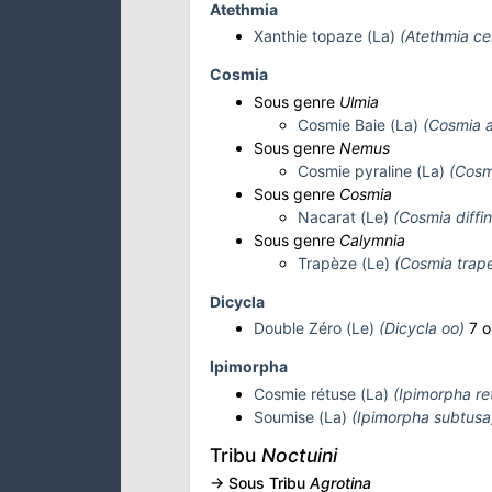
Atethmia
Xanthie topaze (La)
(Atethmia ce
Cosmia
Sous genre
Ulmia
Cosmie Baie (La)
(Cosmia af
Sous genre
Nemus
Cosmie pyraline (La)
(Cosm
Sous genre
Cosmia
Nacarat (Le)
(Cosmia diffin
Sous genre
Calymnia
Trapèze (Le)
(Cosmia trap
Dicycla
Double Zéro (Le)
(Dicycla oo)
7 o
Ipimorpha
Cosmie rétuse (La)
(Ipimorpha re
Soumise (La)
(Ipimorpha subtusa
Tribu
Noctuini
-> Sous Tribu
Agrotina