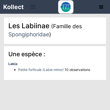
Kollect
Les Labiinae
(Famille des
Spongiphoridae
)
TÉS
Une espèce :
IONS
Labia
Petite forficule
(Labia minor)
10 observations
CHE
TION
DE