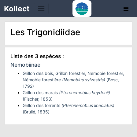
Kollect
Les Trigonidiidae
Liste des 3 espèces :
TÉS
Nemobiinae
Grillon des bois, Grillon forestier, Nemobie forestier,
IONS
Némobie forestière
(Nemobius sylvestris)
(Bosc,
1792)
CHE
Grillon des marais
(Pteronemobius heydenii)
(Fischer, 1853)
Grillon des torrents
(Pteronemobius lineolatus)
TION
(Brullé, 1835)
DE