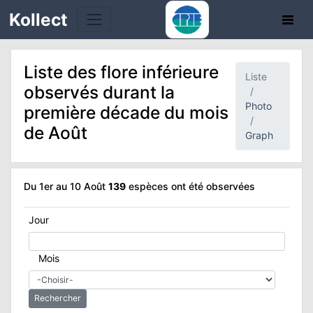
Kollect
Liste des flore inférieure
Liste
observés durant la
Photo
première décade du mois
de Août
Graph
TÉS
IONS
Du 1er au 10 Août
139
espèces ont été observées
CHE
Jour
TION
Mois
DE
Rechercher