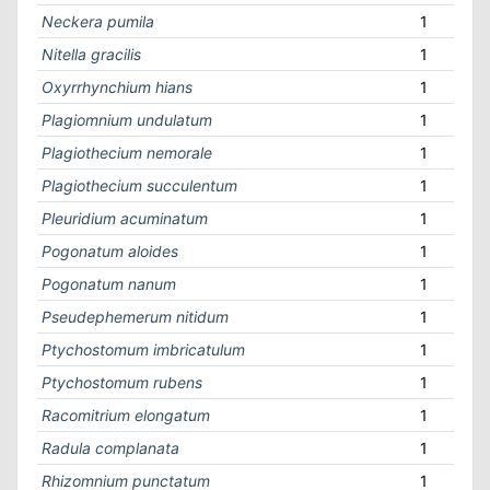
Neckera pumila
1
Nitella gracilis
1
Oxyrrhynchium hians
1
Plagiomnium undulatum
1
Plagiothecium nemorale
1
Plagiothecium succulentum
1
Pleuridium acuminatum
1
Pogonatum aloides
1
Pogonatum nanum
1
Pseudephemerum nitidum
1
Ptychostomum imbricatulum
1
Ptychostomum rubens
1
Racomitrium elongatum
1
Radula complanata
1
Rhizomnium punctatum
1