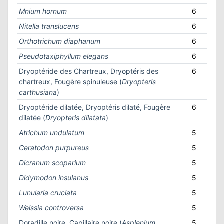
Mnium hornum
6
Nitella translucens
6
Orthotrichum diaphanum
6
Pseudotaxiphyllum elegans
6
Dryoptéride des Chartreux, Dryoptéris des
6
chartreux, Fougère spinuleuse (
Dryopteris
carthusiana
)
Dryoptéride dilatée, Dryoptéris dilaté, Fougère
6
dilatée (
Dryopteris dilatata
)
Atrichum undulatum
5
Ceratodon purpureus
5
Dicranum scoparium
5
Didymodon insulanus
5
Lunularia cruciata
5
Weissia controversa
5
Doradille noire, Capillaire noire (
Asplenium
5