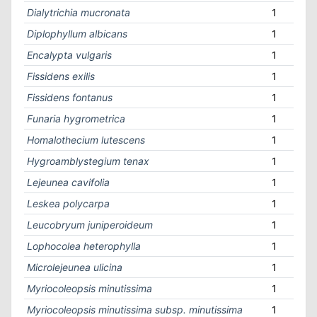
Dialytrichia mucronata
1
Diplophyllum albicans
1
Encalypta vulgaris
1
Fissidens exilis
1
Fissidens fontanus
1
Funaria hygrometrica
1
Homalothecium lutescens
1
Hygroamblystegium tenax
1
Lejeunea cavifolia
1
Leskea polycarpa
1
Leucobryum juniperoideum
1
Lophocolea heterophylla
1
Microlejeunea ulicina
1
Myriocoleopsis minutissima
1
Myriocoleopsis minutissima subsp. minutissima
1