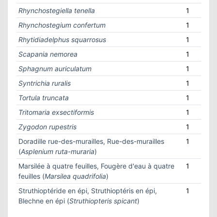
Rhynchostegiella tenella
1
Rhynchostegium confertum
1
Rhytidiadelphus squarrosus
1
Scapania nemorea
1
Sphagnum auriculatum
1
Syntrichia ruralis
1
Tortula truncata
1
Tritomaria exsectiformis
1
Zygodon rupestris
1
Doradille rue-des-murailles, Rue-des-murailles
1
(
Asplenium ruta-muraria
)
Marsilée à quatre feuilles, Fougère d'eau à quatre
1
feuilles (
Marsilea quadrifolia
)
Struthioptéride en épi, Struthioptéris en épi,
1
Blechne en épi (
Struthiopteris spicant
)