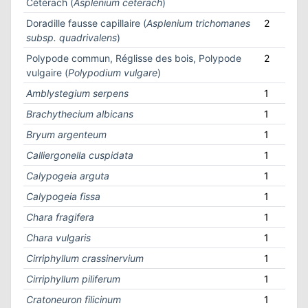
Cétérach (
Asplenium ceterach
)
Doradille fausse capillaire (
Asplenium trichomanes
2
subsp. quadrivalens
)
Polypode commun, Réglisse des bois, Polypode
2
vulgaire (
Polypodium vulgare
)
Amblystegium serpens
1
Brachythecium albicans
1
Bryum argenteum
1
Calliergonella cuspidata
1
Calypogeia arguta
1
Calypogeia fissa
1
Chara fragifera
1
Chara vulgaris
1
Cirriphyllum crassinervium
1
Cirriphyllum piliferum
1
Cratoneuron filicinum
1