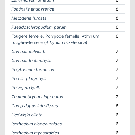
Fontinalis antipyretica
8
Metzgeria furcata
8
Pseudoscleropodium purum
8
Fougère femelle, Polypode femelle, Athyrium
8
fougère-femelle (
Athyrium filix-femina
)
Grimmia pulvinata
7
Grimmia trichophylla
7
Polytrichum formosum
7
Porella platyphylla
7
Pulvigera lyellii
7
Thamnobryum alopecurum
7
Campylopus introflexus
6
Hedwigia ciliata
6
Isothecium alopecuroides
6
Isothecium myosuroides
6