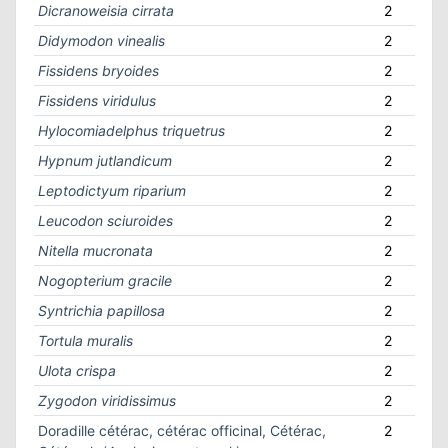
Dicranoweisia cirrata
2
Didymodon vinealis
2
Fissidens bryoides
2
Fissidens viridulus
2
Hylocomiadelphus triquetrus
2
Hypnum jutlandicum
2
Leptodictyum riparium
2
Leucodon sciuroides
2
Nitella mucronata
2
Nogopterium gracile
2
Syntrichia papillosa
2
Tortula muralis
2
Ulota crispa
2
Zygodon viridissimus
2
Doradille cétérac, cétérac officinal, Cétérac,
2