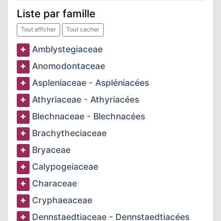
Liste par famille
N
Tout afficher
Tout cacher
Amblystegiaceae
E
Anomodontaceae
IE
Aspleniaceae - Aspléniacées
Athyriaceae - Athyriacées
O
Blechnaceae - Blechnacées
CT
Brachytheciaceae
Bryaceae
Calypogeiaceae
Characeae
Cryphaeaceae
Dennstaedtiaceae - Dennstaedtiacées