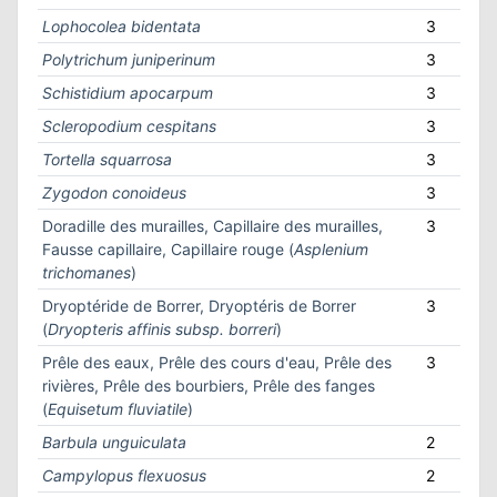
Lophocolea bidentata
3
Polytrichum juniperinum
3
Schistidium apocarpum
3
Scleropodium cespitans
3
Tortella squarrosa
3
Zygodon conoideus
3
Doradille des murailles, Capillaire des murailles,
3
Fausse capillaire, Capillaire rouge (
Asplenium
trichomanes
)
Dryoptéride de Borrer, Dryoptéris de Borrer
3
(
Dryopteris affinis subsp. borreri
)
Prêle des eaux, Prêle des cours d'eau, Prêle des
3
rivières, Prêle des bourbiers, Prêle des fanges
(
Equisetum fluviatile
)
Barbula unguiculata
2
Campylopus flexuosus
2