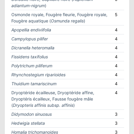
adiantum-nigrum
)
Osmonde royale, Fougère fleurie, Fougère royale,
5
Fougère aquatique (
Osmunda regalis
)
Apopellia endiviifolia
4
Campylopus pilifer
4
Dicranella heteromalla
4
Fissidens taxifolius
4
Polytrichum piliferum
4
Rhynchostegium riparioides
4
Thuidium tamariscinum
4
Dryoptéride écailleuse, Dryoptéride affine,
4
Dryoptéris écailleux, Fausse fougère mâle
(
Dryopteris affinis subsp. affinis
)
Didymodon sinuosus
3
Hedwigia stellata
3
Homalia trichomanoides
3