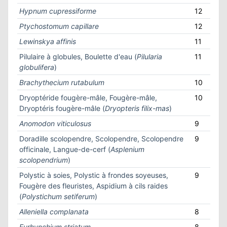
Hypnum cupressiforme
12
Ptychostomum capillare
12
Lewinskya affinis
11
Pilulaire à globules, Boulette d'eau (
Pilularia
11
globulifera
)
Brachythecium rutabulum
10
Dryoptéride fougère-mâle, Fougère-mâle,
10
Dryoptéris fougère-mâle (
Dryopteris filix-mas
)
Anomodon viticulosus
9
Doradille scolopendre, Scolopendre, Scolopendre
9
officinale, Langue-de-cerf (
Asplenium
scolopendrium
)
Polystic à soies, Polystic à frondes soyeuses,
9
Fougère des fleuristes, Aspidium à cils raides
(
Polystichum setiferum
)
Alleniella complanata
8
Eurhynchium striatum
8