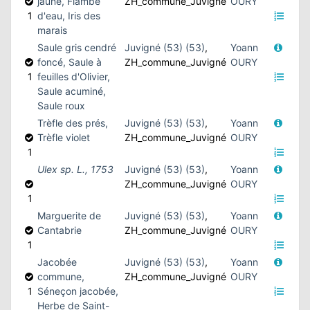
jaune, Flambe
ZH_commune_Juvigné
OURY
1
d'eau, Iris des
marais
Saule gris cendré
Juvigné (53) (53)
,
Yoann
foncé, Saule à
ZH_commune_Juvigné
OURY
1
feuilles d'Olivier,
Saule acuminé,
Saule roux
Trèfle des prés,
Juvigné (53) (53)
,
Yoann
Trèfle violet
ZH_commune_Juvigné
OURY
1
Ulex sp. L., 1753
Juvigné (53) (53)
,
Yoann
ZH_commune_Juvigné
OURY
1
Marguerite de
Juvigné (53) (53)
,
Yoann
Cantabrie
ZH_commune_Juvigné
OURY
1
Jacobée
Juvigné (53) (53)
,
Yoann
commune,
ZH_commune_Juvigné
OURY
1
Séneçon jacobée,
Herbe de Saint-