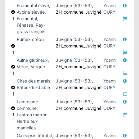
Fromental élevé,
Juvigné (53) (53)
,
Yoann
Avoine élevée,
ZH_commune_Juvigné
OURY
1
Fromental,
Fénasse, Ray-
grass français
Rumex crépu
Juvigné (53) (53)
,
Yoann
ZH_commune_Juvigné
OURY
1
Aulne glutineux,
Juvigné (53) (53)
,
Yoann
Verne, Vergne
ZH_commune_Juvigné
OURY
1
Cirse des marais,
Juvigné (53) (53)
,
Yoann
Bâton-du-diable
ZH_commune_Juvigné
OURY
1
Lampsane
Juvigné (53) (53)
,
Yoann
commune,
ZH_commune_Juvigné
OURY
1
Lastron marron,
Herbe aux
mamelles
Galéopsis tétrahit,
Juvigné (53) (53)
,
Yoann