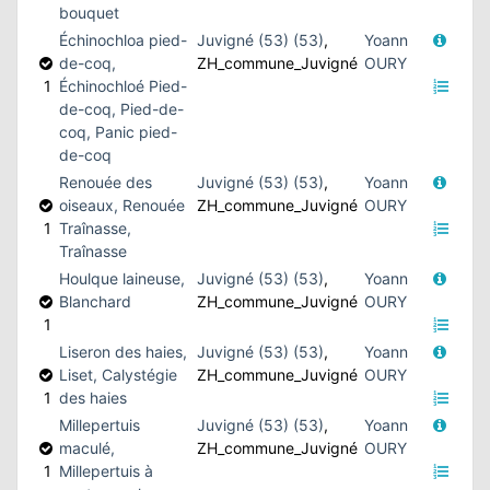
bouquet
Échinochloa pied-
Juvigné (53) (53)
,
Yoann
de-coq,
ZH_commune_Juvigné
OURY
1
Échinochloé Pied-
de-coq, Pied-de-
coq, Panic pied-
de-coq
Renouée des
Juvigné (53) (53)
,
Yoann
oiseaux, Renouée
ZH_commune_Juvigné
OURY
1
Traînasse,
Traînasse
Houlque laineuse,
Juvigné (53) (53)
,
Yoann
Blanchard
ZH_commune_Juvigné
OURY
1
Liseron des haies,
Juvigné (53) (53)
,
Yoann
Liset, Calystégie
ZH_commune_Juvigné
OURY
1
des haies
Millepertuis
Juvigné (53) (53)
,
Yoann
maculé,
ZH_commune_Juvigné
OURY
1
Millepertuis à