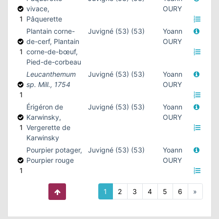
vivace,
OURY
1
Pâquerette
Plantain corne-
Juvigné (53) (53)
Yoann
de-cerf, Plantain
OURY
1
corne-de-bœuf,
Pied-de-corbeau
Leucanthemum
Juvigné (53) (53)
Yoann
sp. Mill., 1754
OURY
1
Érigéron de
Juvigné (53) (53)
Yoann
Karwinsky,
OURY
1
Vergerette de
Karwinsky
Pourpier potager,
Juvigné (53) (53)
Yoann
Pourpier rouge
OURY
1
1
2
3
4
5
6
»