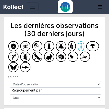
Kollect
Les dernières observations
OIRES
(30 derniers jours)
TÉS
IONS
CHE
tri par
PHIE
N
Regroupement par
E