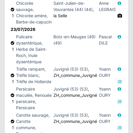
Chicorée
Saint-Julien-de-
Anne
sauvage,
Vouvantes (44) (44)
,
LEGRAIS
1
Chicorée amère,
la Selle
Barbe-de-capucin
23/07/2026
Pulicaire
Botz-en-Mauges (49)
Pascal
dysentérique,
(49)
DILE
1
Herbe de Saint-
Roch, Inule
dysentérique
Trèfle rampant,
Juvigné (53) (53)
,
Yoann
Trèfle blanc,
ZH_commune_Juvigné
OURY
1
Trèfle de Hollande
Persicaire
Juvigné (53) (53)
,
Yoann
maculée, Renouée
ZH_commune_Juvigné
OURY
1
persicaire,
Persicaire
Carotte sauvage,
Juvigné (53) (53)
,
Yoann
Carotte
ZH_commune_Juvigné
OURY
1
commune,