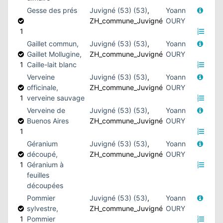
Gesse des prés
Juvigné (53) (53)
,
Yoann
ZH_commune_Juvigné
OURY
1
Gaillet commun,
Juvigné (53) (53)
,
Yoann
Gaillet Mollugine,
ZH_commune_Juvigné
OURY
1
Caille-lait blanc
Verveine
Juvigné (53) (53)
,
Yoann
officinale,
ZH_commune_Juvigné
OURY
1
verveine sauvage
Verveine de
Juvigné (53) (53)
,
Yoann
Buenos Aires
ZH_commune_Juvigné
OURY
1
Géranium
Juvigné (53) (53)
,
Yoann
découpé,
ZH_commune_Juvigné
OURY
1
Géranium à
feuilles
découpées
Pommier
Juvigné (53) (53)
,
Yoann
sylvestre,
ZH_commune_Juvigné
OURY
1
Pommier