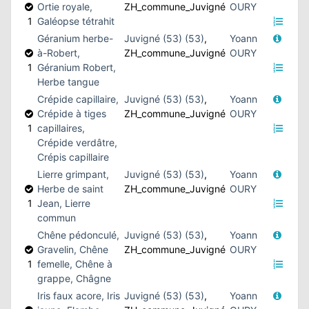
Ortie royale,
ZH_commune_Juvigné
OURY
1
Galéopse tétrahit
Géranium herbe-
Juvigné (53) (53)
,
Yoann
à-Robert,
ZH_commune_Juvigné
OURY
1
Géranium Robert,
Herbe tangue
Crépide capillaire,
Juvigné (53) (53)
,
Yoann
Crépide à tiges
ZH_commune_Juvigné
OURY
1
capillaires,
Crépide verdâtre,
Crépis capillaire
Lierre grimpant,
Juvigné (53) (53)
,
Yoann
Herbe de saint
ZH_commune_Juvigné
OURY
1
Jean, Lierre
commun
Chêne pédonculé,
Juvigné (53) (53)
,
Yoann
Gravelin, Chêne
ZH_commune_Juvigné
OURY
1
femelle, Chêne à
grappe, Châgne
Iris faux acore, Iris
Juvigné (53) (53)
,
Yoann