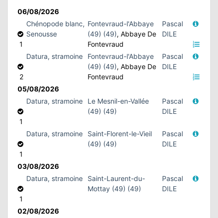
ATION
06/08/2026
Chénopode blanc,
Fontevraud-l'Abbaye
Pascal
Senousse
(49) (49)
, Abbaye De
DILE
APHIE
1
Fontevraud
Datura, stramoine
Fontevraud-l'Abbaye
Pascal
CT
(49) (49)
, Abbaye De
DILE
2
Fontevraud
05/08/2026
Datura, stramoine
Le Mesnil-en-Vallée
Pascal
NS
(49) (49)
DILE
1
Datura, stramoine
Saint-Florent-le-Vieil
Pascal
(49) (49)
DILE
LIM
1
03/08/2026
Datura, stramoine
Saint-Laurent-du-
Pascal
Mottay (49) (49)
DILE
1
02/08/2026