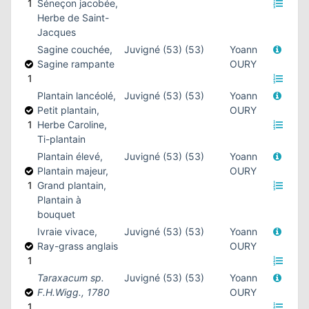
1
Séneçon jacobée,
Herbe de Saint-
Jacques
Sagine couchée,
Juvigné (53) (53)
Yoann
Sagine rampante
OURY
1
Plantain lancéolé,
Juvigné (53) (53)
Yoann
Petit plantain,
OURY
1
Herbe Caroline,
Ti-plantain
Plantain élevé,
Juvigné (53) (53)
Yoann
Plantain majeur,
OURY
1
Grand plantain,
Plantain à
bouquet
Ivraie vivace,
Juvigné (53) (53)
Yoann
Ray-grass anglais
OURY
1
Taraxacum sp.
Juvigné (53) (53)
Yoann
F.H.Wigg., 1780
OURY
1