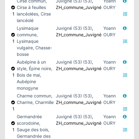
Cirse commun,
Juvigné (53) (53)
,
Yoann
Cirse à feuilles
ZH_commune_Juvigné
OURY
1
lancéolées, Cirse
lancéolé
Lysimaque
Juvigné (53) (53)
,
Yoann
commune,
ZH_commune_Juvigné
OURY
1
Lysimaque
vulgaire, Chasse-
bosse
Aubépine à un
Juvigné (53) (53)
,
Yoann
style, Épine noire,
ZH_commune_Juvigné
OURY
1
Bois de mai,
Aubépine
monogyne
Charme commun,
Juvigné (53) (53)
,
Yoann
Charme, Charmille
ZH_commune_Juvigné
OURY
1
Germandrée
Juvigné (53) (53)
,
Yoann
scorodoine,
ZH_commune_Juvigné
OURY
1
Sauge des bois,
Germandrée des