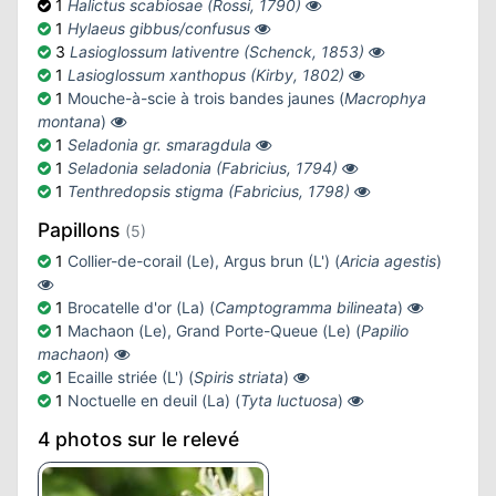
1
Halictus scabiosae (Rossi, 1790)
1
Hylaeus gibbus/confusus
3
Lasioglossum lativentre (Schenck, 1853)
1
Lasioglossum xanthopus (Kirby, 1802)
1
Mouche-à-scie à trois bandes jaunes (
Macrophya
montana
)
1
Seladonia gr. smaragdula
1
Seladonia seladonia (Fabricius, 1794)
1
Tenthredopsis stigma (Fabricius, 1798)
Papillons
(5)
1
Collier-de-corail (Le), Argus brun (L') (
Aricia agestis
)
1
Brocatelle d'or (La) (
Camptogramma bilineata
)
1
Machaon (Le), Grand Porte-Queue (Le) (
Papilio
machaon
)
1
Ecaille striée (L') (
Spiris striata
)
1
Noctuelle en deuil (La) (
Tyta luctuosa
)
4 photos sur le relevé