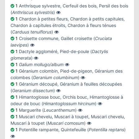
1
Anthrisque sylvestre, Cerfeuil des bois, Persil des bois
(
Anthriscus sylvestris
)
1
Chardon à petites fleurs, Chardon à petits capitules,
Chardon à capitules étroits, Chardon à fleurs ténues
(
Carduus tenuiflorus
)
1
Croisette commune, Gaillet croisette (
Cruciata
laevipes
)
1
Dactyle aggloméré, Pied-de-poule (
Dactylis
glomerata
)
1
Galium mollugo/album
1
Géranium colombin, Pied-de-pigeon, Géranium des
colombes (
Geranium columbinum
)
1
Géranium découpé, Géranium à feuilles découpées
(
Geranium dissectum
)
1
Himantoglosse bouc, Orchis bouc, Himantoglosse à
odeur de bouc (
Himantoglossum hircinum
)
1
Marguerite (
Leucanthemum
)
1
Muscari chevelu, Muscari à toupet, Muscari chevelu,
Muscari à toupet (
Muscari comosum
)
1
Potentille rampante, Quintefeuille (
Potentilla reptans
)