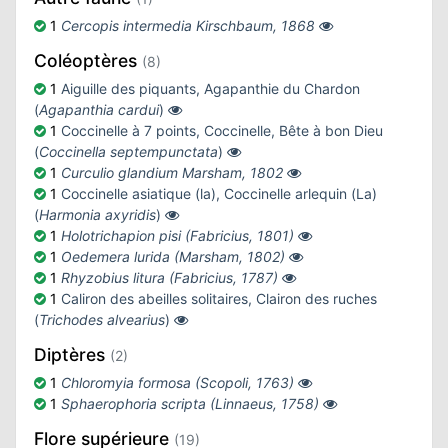
ATION
1
Cercopis intermedia Kirschbaum, 1868
Coléoptères
(8)
APHIE
1
Aiguille des piquants, Agapanthie du Chardon
(
Agapanthia cardui
)
CT
1
Coccinelle à 7 points, Coccinelle, Bête à bon Dieu
(
Coccinella septempunctata
)
1
Curculio glandium Marsham, 1802
1
Coccinelle asiatique (la), Coccinelle arlequin (La)
(
Harmonia axyridis
)
NS
1
Holotrichapion pisi (Fabricius, 1801)
1
Oedemera lurida (Marsham, 1802)
1
Rhyzobius litura (Fabricius, 1787)
LIM
1
Caliron des abeilles solitaires, Clairon des ruches
(
Trichodes alvearius
)
Diptères
(2)
1
Chloromyia formosa (Scopoli, 1763)
1
Sphaerophoria scripta (Linnaeus, 1758)
Flore supérieure
(19)