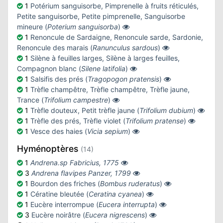
1
Potérium sanguisorbe, Pimprenelle à fruits réticulés,
Petite sanguisorbe, Petite pimprenelle, Sanguisorbe
mineure (
Poterium sanguisorba
)
1
Renoncule de Sardaigne, Renoncule sarde, Sardonie,
Renoncule des marais (
Ranunculus sardous
)
1
Silène à feuilles larges, Silène à larges feuilles,
Compagnon blanc (
Silene latifolia
)
1
Salsifis des prés (
Tragopogon pratensis
)
1
Trèfle champêtre, Trèfle champêtre, Trèfle jaune,
Trance (
Trifolium campestre
)
1
Trèfle douteux, Petit trèfle jaune (
Trifolium dubium
)
1
Trèfle des prés, Trèfle violet (
Trifolium pratense
)
1
Vesce des haies (
Vicia sepium
)
Hyménoptères
(14)
1
Andrena.sp Fabricius, 1775
3
Andrena flavipes Panzer, 1799
1
Bourdon des friches (
Bombus ruderatus
)
1
Cératine bleutée (
Ceratina cyanea
)
1
Eucère interrompue (
Eucera interrupta
)
3
Eucère noirâtre (
Eucera nigrescens
)