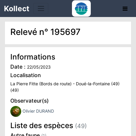
Kollect
Relevé n° 195697
OIRES
TÉS
Informations
Date :
IONS
22/05/2023
Localisation
CHE
La Pierre Fitte (Bords de route) - Doué-la-Fontaine (49)
(49)
PHIE
Observateur(s)
Olivier DURAND
N
Liste des espèces
(49)
E
Autre faune
(1)