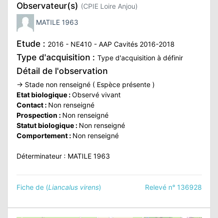
Observateur(s)
(CPIE Loire Anjou)
ATION
MATILE 1963
APHIE
Etude :
2016 - NE410 - AAP Cavités 2016-2018
Type d'acquisition :
Type d'acquisition à définir
CT
Détail de l'observation
→ Stade non renseigné ( Espèce présente )
Etat biologique :
Observé vivant
Contact :
Non renseigné
NS
Prospection :
Non renseigné
Statut biologique :
Non renseigné
Comportement :
Non renseigné
LIM
Déterminateur : MATILE 1963
Fiche de (
Liancalus virens
)
Relevé n° 136928