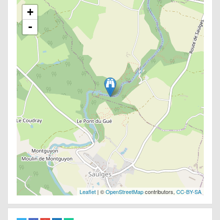
+
-
Leaflet
| ©
OpenStreetMap
contributors,
CC-BY-SA