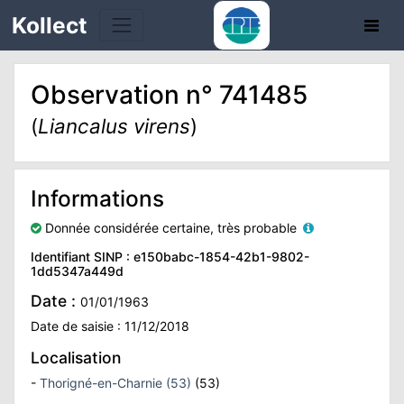
Kollect
Observation n° 741485
OIRES
(
Liancalus virens
)
TÉS
Informations
IONS
Donnée considérée certaine, très probable
CHE
Identifiant SINP : e150babc-1854-42b1-9802-
1dd5347a449d
PHIE
Date :
01/01/1963
Date de saisie : 11/12/2018
N
Localisation
E
-
Thorigné-en-Charnie (53)
(53)