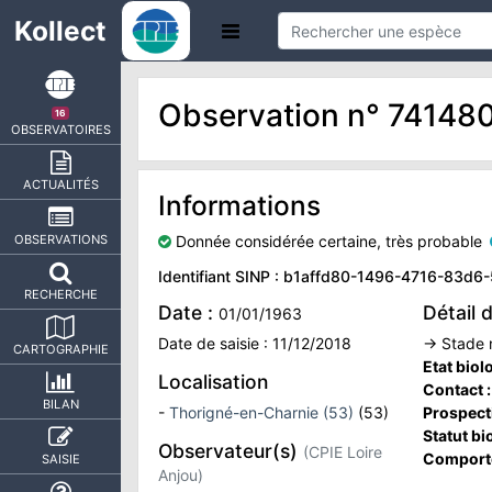
Kollect
Observation n° 74148
16
OBSERVATOIRES
ACTUALITÉS
Informations
Donnée considérée certaine, très probable
OBSERVATIONS
Identifiant SINP : b1affd80-1496-4716-83
RECHERCHE
Date :
Détail 
01/01/1963
Date de saisie : 11/12/2018
→ Stade n
CARTOGRAPHIE
Etat biol
Localisation
Contact 
BILAN
-
Thorigné-en-Charnie (53)
(53)
Prospect
Statut bi
Observateur(s)
(CPIE Loire
Comport
SAISIE
Anjou)