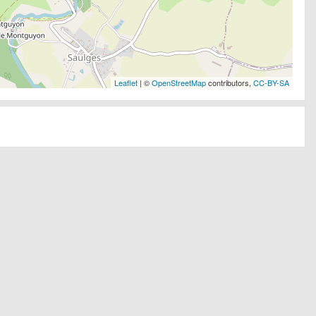
Leaflet
| ©
OpenStreetMap
contributors,
CC-BY-SA