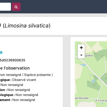
0
(
Limosina silvatica
)
+
-
d6-5d0236900635
de l'observation
on renseigné ( Espèce présente )
ogique :
Observé vivant
:
Non renseigné
ion :
Non renseigné
ologique :
Non renseigné
ement :
Non renseigné