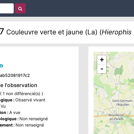
87
Couleuvre verte et jaune (La) (
Hierophis 
+
-
4-ab52081917c2
de l'observation
 1 non différencié(s) )
ogique :
Observé vivant
:
Vu
ion :
A vue
ologique :
Non renseigné
ement :
Non renseigné