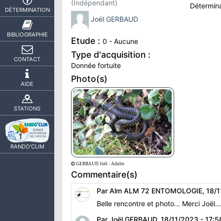
(Indépendant)
Détermin
DÉTERMINATION
Joël GERBAUD
BIBLIOGRAPHIE
Etude :
0 - Aucune
Type d'acquisition :
CONTACT
Donnée fortuite
Photo(s)
AIDE
STATIONS
RANDO'CLIM
GERBAUD Joël - Adulte
Commentaire(s)
Par Alm ALM 72 ENTOMOLOGIE, 18/11
Belle rencontre et photo... Merci Joël..
Par Joël GERBAUD, 18/11/2023 - 17:5