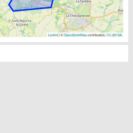
Leaflet
| ©
OpenStreetMap
contributors,
CC-BY-SA