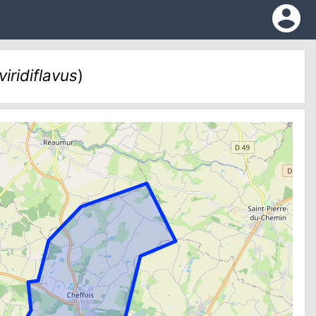
account_circle
viridiflavus
)