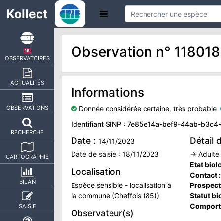
Kollect
Observation n° 11801
16
OBSERVATOIRES
ACTUALITÉS
Informations
Donnée considérée certaine, très probable
OBSERVATIONS
Identifiant SINP : 7e85e14a-bef9-44ab-b3c
RECHERCHE
Date :
Détail 
14/11/2023
Date de saisie : 18/11/2023
→ Adulte (
CARTOGRAPHIE
Etat biol
Localisation
Contact 
BILAN
Espèce sensible - localisation à
Prospect
la commune (Cheffois (85))
Statut bi
Comport
SAISIE
Observateur(s)