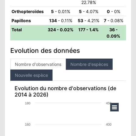
22.78%
ATION
Orthopteroïdes
5
- 0.01%
5
- 4.07%
0
- 0%
Papillons
134
- 0.11%
53
- 4.21%
7
- 0.08%
APHIE
Total
324 - 0.02%
177 - 1.4%
36 -
0.09%
CT
Evolution des données
Nombre d'observations
Nombre d'espèces
NS
Nouvelle espèce
Evolution du nombre d'observations (de
LIM
2014 à 2026)
180
450
160
400