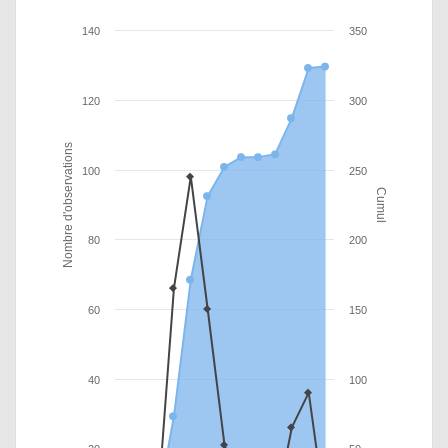
140
350
120
300
Nombre d'observations
100
250
Cumul
80
200
60
150
40
100