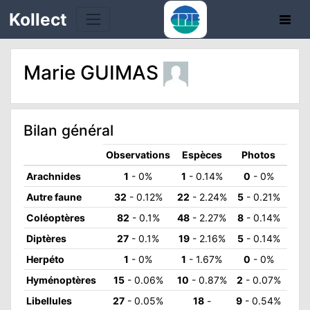
Kollect
Marie GUIMAS
OIRES
TÉS
Bilan général
IONS
Observations
Espèces
Photos
Arachnides
1
- 0%
1
- 0.14%
0
- 0%
CHE
Autre faune
32
- 0.12%
22
- 2.24%
5
- 0.21%
Coléoptères
82
- 0.1%
48
- 2.27%
8
- 0.14%
PHIE
Diptères
27
- 0.1%
19
- 2.16%
5
- 0.14%
N
Herpéto
1
- 0%
1
- 1.67%
0
- 0%
Hyménoptères
15
- 0.06%
10
- 0.87%
2
- 0.07%
E
Libellules
27
- 0.05%
18
-
9
- 0.54%