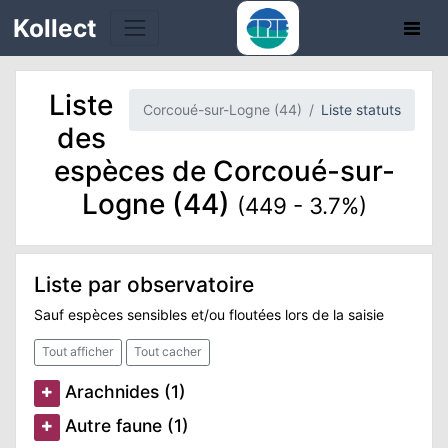
Kollect
Liste
Corcoué-sur-Logne (44)
Liste statuts
OIRES
des
espèces de Corcoué-sur-
TÉS
Logne (44)
(449 - 3.7%)
IONS
CHE
Liste par observatoire
Sauf espèces sensibles et/ou floutées lors de la saisie
PHIE
Tout afficher
Tout cacher
N
Arachnides (1)
E
Autre faune (1)