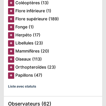
Coléoptères (13)
ATION
Flore inférieure (1)
APHIE
Flore supérieure (189)
Fonge (1)
CT
Herpéto (17)
Libellules (23)
Mammifères (20)
NS
Oiseaux (113)
Orthopteroïdes (23)
LIM
Papillons (47)
Liste avec statuts
Observateurs (62)