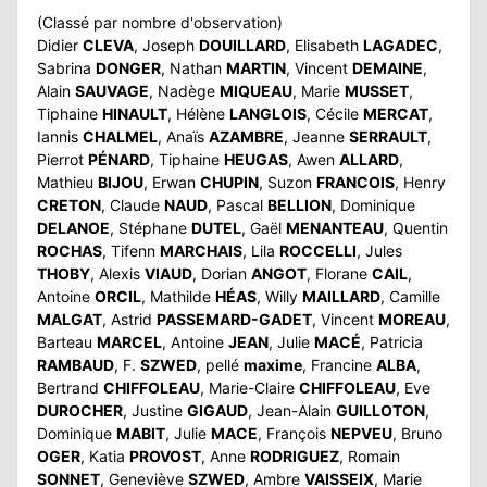
(Classé par nombre d'observation)
Didier
CLEVA
, Joseph
DOUILLARD
, Elisabeth
LAGADEC
,
Sabrina
DONGER
, Nathan
MARTIN
, Vincent
DEMAINE
,
Alain
SAUVAGE
, Nadège
MIQUEAU
, Marie
MUSSET
,
Tiphaine
HINAULT
, Hélène
LANGLOIS
, Cécile
MERCAT
,
Iannis
CHALMEL
, Anaïs
AZAMBRE
, Jeanne
SERRAULT
,
Pierrot
PÉNARD
, Tiphaine
HEUGAS
, Awen
ALLARD
,
Mathieu
BIJOU
, Erwan
CHUPIN
, Suzon
FRANCOIS
, Henry
CRETON
, Claude
NAUD
, Pascal
BELLION
, Dominique
DELANOE
, Stéphane
DUTEL
, Gaël
MENANTEAU
, Quentin
ROCHAS
, Tifenn
MARCHAIS
, Lila
ROCCELLI
, Jules
THOBY
, Alexis
VIAUD
, Dorian
ANGOT
, Florane
CAIL
,
Antoine
ORCIL
, Mathilde
HÉAS
, Willy
MAILLARD
, Camille
MALGAT
, Astrid
PASSEMARD-GADET
, Vincent
MOREAU
,
Barteau
MARCEL
, Antoine
JEAN
, Julie
MACÉ
, Patricia
RAMBAUD
, F.
SZWED
, pellé
maxime
, Francine
ALBA
,
Bertrand
CHIFFOLEAU
, Marie-Claire
CHIFFOLEAU
, Eve
DUROCHER
, Justine
GIGAUD
, Jean-Alain
GUILLOTON
,
Dominique
MABIT
, Julie
MACE
, François
NEPVEU
, Bruno
OGER
, Katia
PROVOST
, Anne
RODRIGUEZ
, Romain
SONNET
, Geneviève
SZWED
, Ambre
VAISSEIX
, Marie