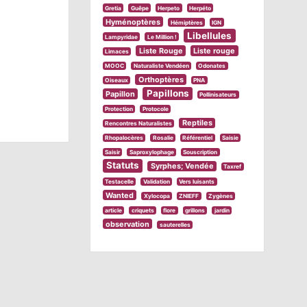
Gretia
Guêpe
Herpeto
Herpéto
Hyménoptères
Hémiptères
IGN
Libellules
Lampyridae
Le Million !
Liste Rouge
Liste rouge
Limaces
MOOC
Naturaliste Vendéen
Odonates
Orthoptères
Oiseaux
PNA
Papillons
Papillon
Pollinisateurs
Protection
Protocole
Reptiles
Rencontres Naturalistes
Rhopalocères
Rosalie
Référentiel
Saisie
Saisir
Saproxylophage
Souscription
Statuts
Syrphes; Vendée
Taxref
Testacelle
Validation
Vers luisants
Wanted
Xylocopa
ZNIEFF
Zygènes
article
criquets
flore
grillons
jardin
observation
sauterelles