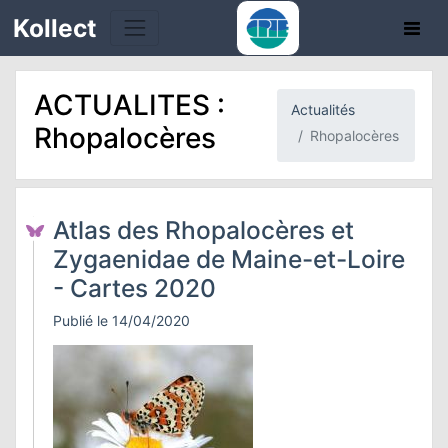
Kollect
ACTUALITES :
Actualités
OIRES
Rhopalocères
Rhopalocères
TÉS
IONS
Atlas des Rhopalocères et
Zygaenidae de Maine-et-Loire
CHE
- Cartes 2020
PHIE
Publié le 14/04/2020
N
E