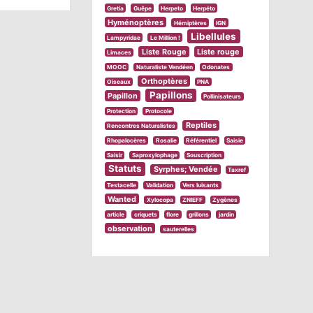
Gretia
Guêpe
Herpeto
Herpéto
Hyménoptères
Hémiptères
IGN
Libellules
Lampyridae
Le Million !
Liste Rouge
Liste rouge
Limaces
MOOC
Naturaliste Vendéen
Odonates
Orthoptères
Oiseaux
PNA
Papillons
Papillon
Pollinisateurs
Protection
Protocole
Reptiles
Rencontres Naturalistes
Rhopalocères
Rosalie
Référentiel
Saisie
Saisir
Saproxylophage
Souscription
Statuts
Syrphes; Vendée
Taxref
Testacelle
Validation
Vers luisants
Wanted
Xylocopa
ZNIEFF
Zygènes
article
criquets
flore
grillons
jardin
observation
sauterelles