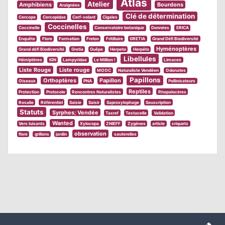
Atlas
Atelier
Amphibiens
Bourdons
Araignées
Clé de détermination
Cercope
Cercopidae
Cerf-volant
Cigales
Coccinelles
Coccinelle
Conservatoire botanique
Données
ERICA
Enquête
Flore
Formation
Frelon
Fritillaire
GRETIA
Grand Défi Biodiversité
Hyménoptères
Grand défi Biodiversité
Gretia
Guêpe
Herpeto
Herpéto
Libellules
Hémiptères
IGN
Lampyridae
Le Million !
Limaces
Liste Rouge
Liste rouge
MOOC
Naturaliste Vendéen
Odonates
Papillons
Orthoptères
Papillon
Oiseaux
PNA
Pollinisateurs
Reptiles
Protection
Protocole
Rencontres Naturalistes
Rhopalocères
Rosalie
Référentiel
Saisie
Saisir
Saproxylophage
Souscription
Statuts
Syrphes; Vendée
Taxref
Testacelle
Validation
Wanted
Vers luisants
Xylocopa
ZNIEFF
Zygènes
article
criquets
observation
flore
grillons
jardin
sauterelles