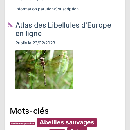
ATION
Information parution/Souscription
APHIE
Atlas des Libellules d'Europe
en ligne
CT
Publié le 23/02/2023
NS
LIM
Mots-clés
Abeilles sauvages
Abeille charpentière