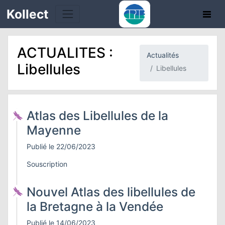
Kollect
ACTUALITES :
Actualités
OIRES
Libellules
Libellules
TÉS
IONS
Atlas des Libellules de la
Mayenne
CHE
Publié le 22/06/2023
PHIE
Souscription
N
Nouvel Atlas des libellules de
la Bretagne à la Vendée
E
Publié le 14/06/2023