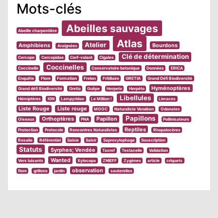
Mots-clés
Abeilles sauvages
Abeille charpentière
Atlas
Atelier
Amphibiens
Bourdons
Araignées
Clé de détermination
Cercope
Cercopidae
Cerf-volant
Cigales
Coccinelles
Coccinelle
Conservatoire botanique
Données
ERICA
Enquête
Flore
Formation
Frelon
Fritillaire
GRETIA
Grand Défi Biodiversité
Hyménoptères
Grand défi Biodiversité
Gretia
Guêpe
Herpeto
Herpéto
Libellules
Hémiptères
IGN
Lampyridae
Le Million !
Limaces
Liste Rouge
Liste rouge
MOOC
Naturaliste Vendéen
Odonates
Papillons
Orthoptères
Papillon
Oiseaux
PNA
Pollinisateurs
Reptiles
Protection
Protocole
Rencontres Naturalistes
Rhopalocères
Rosalie
Référentiel
Saisie
Saisir
Saproxylophage
Souscription
Statuts
Syrphes; Vendée
Taxref
Testacelle
Validation
Wanted
Vers luisants
Xylocopa
ZNIEFF
Zygènes
article
criquets
observation
flore
grillons
jardin
sauterelles