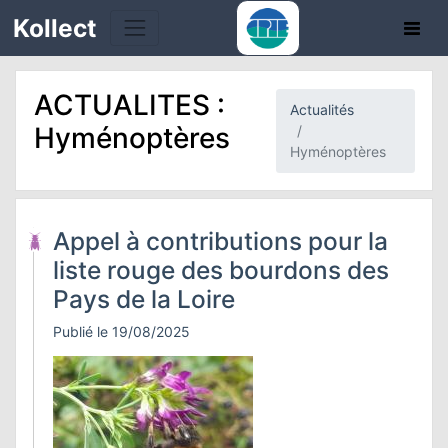
Kollect
ACTUALITES :
Actualités
OIRES
Hyménoptères
Hyménoptères
TÉS
IONS
Appel à contributions pour la
liste rouge des bourdons des
CHE
Pays de la Loire
PHIE
Publié le 19/08/2025
N
E