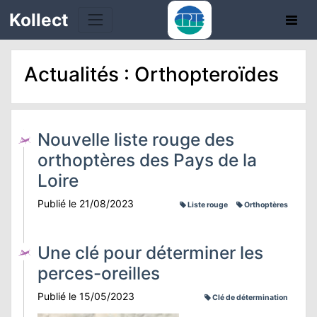
Kollect
Actualités : Orthopteroïdes
OIRES
TÉS
Nouvelle liste rouge des
IONS
orthoptères des Pays de la
Loire
CHE
Publié le 21/08/2023
Liste rouge
Orthoptères
PHIE
Une clé pour déterminer les
N
perces-oreilles
Publié le 15/05/2023
E
Clé de détermination