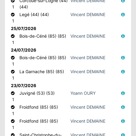
Corcoué-sur-Logne (44)
Vincent DEMAINE
1
(44)
Legé (44) (44)
Vincent DEMAINE
N
1
25/07/2026
E
Bois-de-Céné (85) (85)
Vincent DEMAINE
1
IE
24/07/2026
Bois-de-Céné (85) (85)
Vincent DEMAINE
O
1
La Garnache (85) (85)
Vincent DEMAINE
CT
1
23/07/2026
Juvigné (53) (53)
Yoann OURY
1
Froidfond (85) (85)
Vincent DEMAINE
1
Froidfond (85) (85)
Vincent DEMAINE
1
Saint-Christophe-du-
Vincent DEMAINE