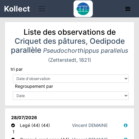
Kollect
Liste des observations de
Criquet des pâtures, Oedipode
parallèle
Pseudochorthippus parallelus
(Zetterstedt, 1821)
TÉS
tri par
IONS
Regroupement par
CHE
TION
28/07/2026
DE
Legé (44) (44)
Vincent DEMAINE
1