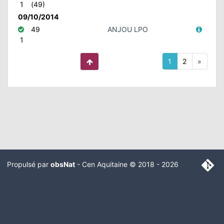
1
(49)
09/10/2014
49
ANJOU LPO
1
1
2
»
Propulsé par
obsNat
-
Cen Aquitaine
© 2018 - 2026
Mentions légales
Branch :
Commit :
optimize_exports
08fa479