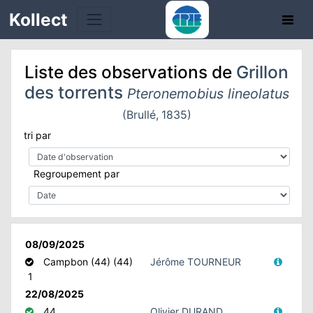
Kollect
Liste des observations de
Grillon
des torrents
Pteronemobius lineolatus
(Brullé, 1835)
tri par
TÉS
Regroupement par
IONS
CHE
TION
08/09/2025
Campbon (44) (44)
Jérôme TOURNEUR
1
DE
22/08/2025
44
Olivier DURAND