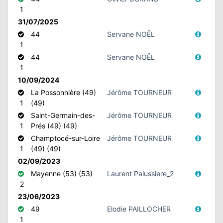
1
31/07/2025
N
44
Servane NOËL
1
E
44
Servane NOËL
1
IE
10/09/2024
La Possonnière (49)
Jérôme TOURNEUR
O
1
(49)
Saint-Germain-des-
Jérôme TOURNEUR
CT
1
Prés (49) (49)
Champtocé-sur-Loire
Jérôme TOURNEUR
1
(49) (49)
02/09/2023
Mayenne (53) (53)
Laurent Palussiere_2
2
23/06/2023
49
Elodie PAILLOCHER
1