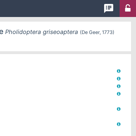
speaker_notes
e
Pholidoptera griseoaptera
(De Geer, 1773)