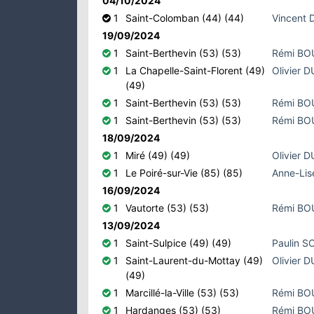
04/10/2024
1
Saint-Colomban (44) (44)
Vincent
19/09/2024
1
Saint-Berthevin (53) (53)
Rémi B
1
La Chapelle-Saint-Florent (49)
Olivier 
(49)
1
Saint-Berthevin (53) (53)
Rémi B
1
Saint-Berthevin (53) (53)
Rémi B
18/09/2024
1
Miré (49) (49)
Olivier 
1
Le Poiré-sur-Vie (85) (85)
Anne-Li
16/09/2024
1
Vautorte (53) (53)
Rémi B
13/09/2024
1
Saint-Sulpice (49) (49)
Paulin 
1
Saint-Laurent-du-Mottay (49)
Olivier 
(49)
1
Marcillé-la-Ville (53) (53)
Rémi B
1
Hardanges (53) (53)
Rémi B