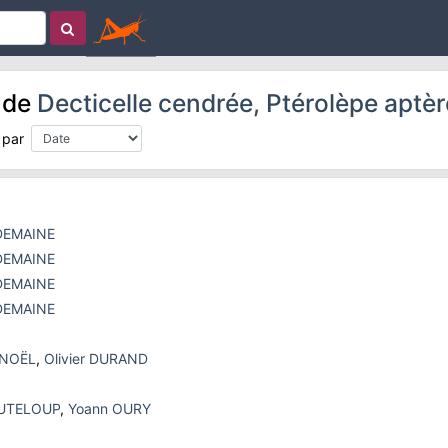
s de
Decticelle cendrée, Ptérolèpe aptèr
 par
 DEMAINE
 DEMAINE
 DEMAINE
 DEMAINE
 NOËL
,
Olivier DURAND
OUTELOUP
,
Yoann OURY