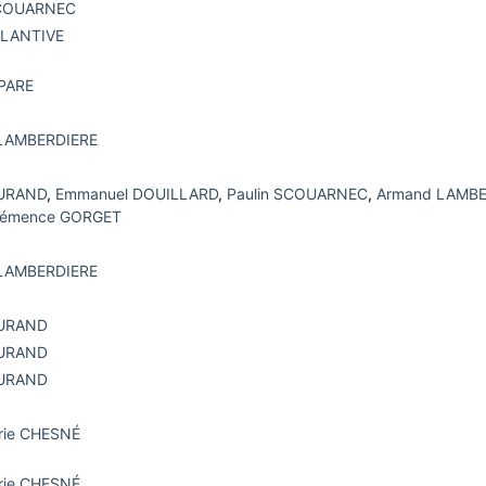
SCOUARNEC
PLANTIVE
 PARE
LAMBERDIERE
DURAND
,
Emmanuel DOUILLARD
,
Paulin SCOUARNEC
,
Armand LAMBE
lémence GORGET
LAMBERDIERE
DURAND
DURAND
DURAND
rie CHESNÉ
rie CHESNÉ