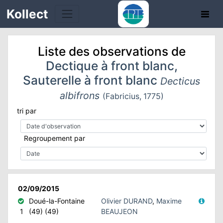
Kollect
Liste des observations de
Dectique à front blanc,
Sauterelle à front blanc
Decticus
albifrons
(Fabricius, 1775)
TÉS
tri par
IONS
Regroupement par
CHE
TION
02/09/2015
DE
Doué-la-Fontaine
Olivier DURAND
,
Maxime
1
(49) (49)
BEAUJEON