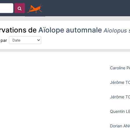
rvations de
Aïolope automnale
Aiolopus 
 par
Caroline 
Jérôme 
Jérôme 
Quentin L
Dorian A