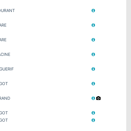
COURANT
PARE
PARE
ACINE
 GUERIF
NGOT
URAND
NGOT
NGOT