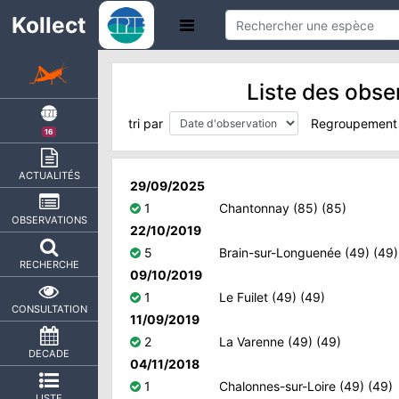
Kollect
Liste des obse
tri par
Regroupement
16
ACTUALITÉS
29/09/2025
1
Chantonnay (85) (85)
OBSERVATIONS
22/10/2019
5
Brain-sur-Longuenée (49) (49)
RECHERCHE
09/10/2019
1
Le Fuilet (49) (49)
CONSULTATION
11/09/2019
2
La Varenne (49) (49)
DECADE
04/11/2018
1
Chalonnes-sur-Loire (49) (49)
LISTE