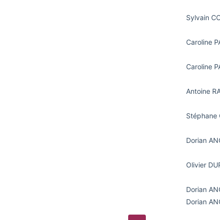
Sylvain 
Caroline 
Caroline 
Antoine R
Stéphane
Dorian A
Olivier D
Dorian A
Dorian A