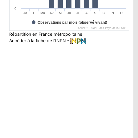
0
Ja
F
Ma
Av
M
Ju
Jl
A
S
O
N
D
Observations par mois (observé vivant)
Kollect URCPIE des Pays de la Loire
Répartition en France métropolitaine
Accéder à la fiche de l'INPN -