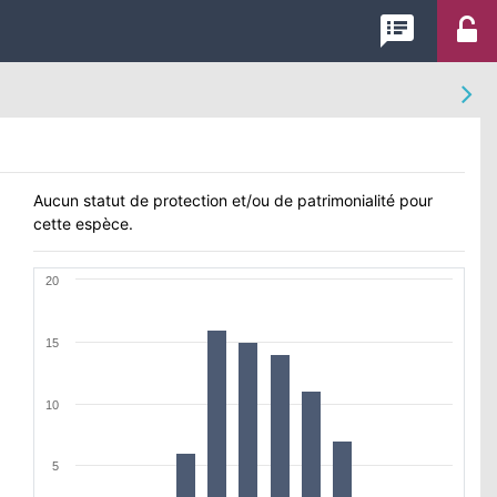
speaker_notes
Aucun statut de protection et/ou de patrimonialité pour
cette espèce.
20
15
10
5