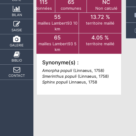
115
65
NC
données
communes
Non calculé
BILAN
55
13.72 %
mailles Lambert93 10
territoire maillé
km
SAISIE
65
4.05 %
mailles Lambert93 5
territoire maillé
GALERIE
km
BIBLIO
Synonyme(s) :
Amorpha populi
(Linnaeus, 1758)
CONTACT
Smerinthus populi
(Linnaeus, 1758)
Sphinx populi
Linnaeus, 1758