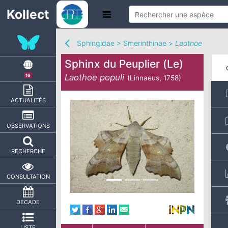
Kollect
Sphingidae
>
Smerinthinae
>
Laothoe
Sphinx du Peuplier (Le)
Laothoe populi
16
(Linnaeus, 1758)
ACTUALITÉS
OBSERVATIONS
RECHERCHE
CONSULTATION
DECADE
LISTE