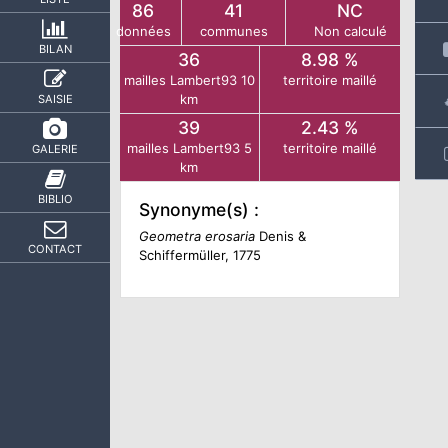
86
41
NC
données
communes
Non calculé
BILAN
36
8.98 %
mailles Lambert93 10
territoire maillé
km
SAISIE
39
2.43 %
mailles Lambert93 5
territoire maillé
GALERIE
km
BIBLIO
Synonyme(s) :
Geometra erosaria
Denis &
CONTACT
Schiffermüller, 1775