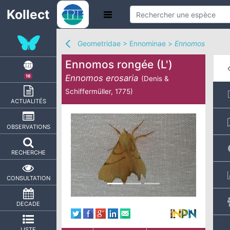
Kollect
Geometridae
>
Ennominae
>
Ennomos
Ennomos rongée (L')
Ennomos erosaria
16
(Denis &
Schiffermüller, 1775)
ACTUALITÉS
OBSERVATIONS
RECHERCHE
CONSULTATION
DECADE
LISTE