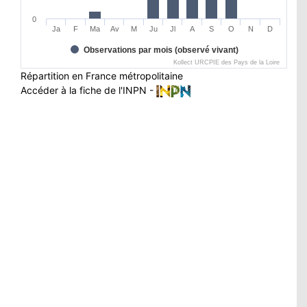
0
Ja
F
Ma
Av
M
Ju
Jl
A
S
O
N
D
Observations par mois (observé vivant)
Kollect URCPIE des Pays de la Loire
Répartition en France métropolitaine
Accéder à la fiche de l'INPN -