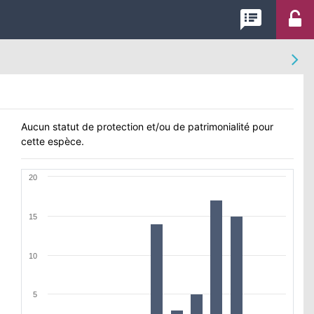
speaker_notes
Aucun statut de protection et/ou de patrimonialité pour
cette espèce.
20
15
10
5