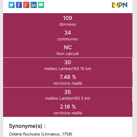
N
109
données
E
34
communes
IE
NC
Non calculé
O
30
mailles Lambert93 10 km
7.48 %
CT
territoire maillé
35
mailles Lambert93 5 km
2.18 %
territoire maillé
Synonyme(s) :
Cidaria fluctuata
(Linnaeus, 1758)