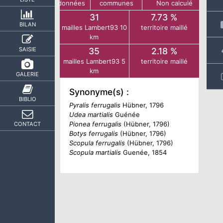
données
communes
Non calculé
31
7.73 %
BILAN
mailles Lambert93 10
territoire maillé
km
SAISIE
35
2.18 %
mailles Lambert93 5
territoire maillé
km
GALERIE
Synonyme(s) :
BIBLIO
Pyralis ferrugalis
Hübner, 1796
Udea martialis
Guénée
Pionea ferrugalis
(Hübner, 1796)
CONTACT
Botys ferrugalis
(Hübner, 1796)
Scopula ferrugalis
(Hübner, 1796)
Scopula martialis
Guenée, 1854