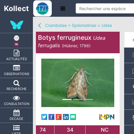
Kollect
Crambidae
>
Spilomelinae
>
Udea
Botys ferrugineux
Udea
ferrugalis
16
(Hübner, 1796)
ACTUALITÉS
OBSERVATIONS
RECHERCHE
CONSULTATION
DECADE
74
34
NC
LISTE