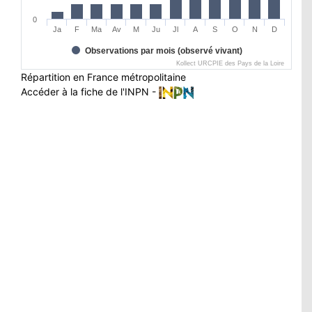
0
Ja
F
Ma
Av
M
Ju
Jl
A
S
O
N
D
Observations par mois (observé vivant)
Kollect URCPIE des Pays de la Loire
Répartition en France métropolitaine
Accéder à la fiche de l'INPN -