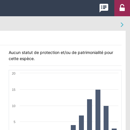
speaker_notes
Aucun statut de protection et/ou de patrimonialité pour
cette espèce.
20
15
10
5