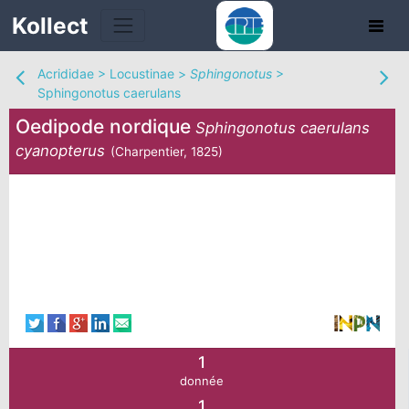
Kollect
Acrididae
>
Locustinae
>
Sphingonotus
>
Sphingonotus caerulans
Oedipode nordique
Sphingonotus caerulans
cyanopterus
(Charpentier, 1825)
TÉS
IONS
CHE
TION
1
DE
donnée
1