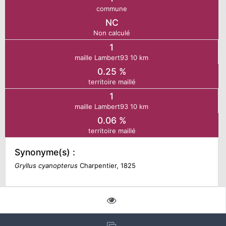
commune
NC
N
Non calculé
1
E
maille Lambert93 10 km
0.25 %
IE
territoire maillé
1
O
maille Lambert93 10 km
0.06 %
CT
territoire maillé
Synonyme(s) :
Gryllus cyanopterus
Charpentier, 1825