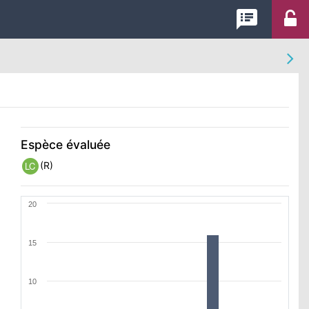
speaker_notes
Espèce évaluée
(R)
LC
20
15
10