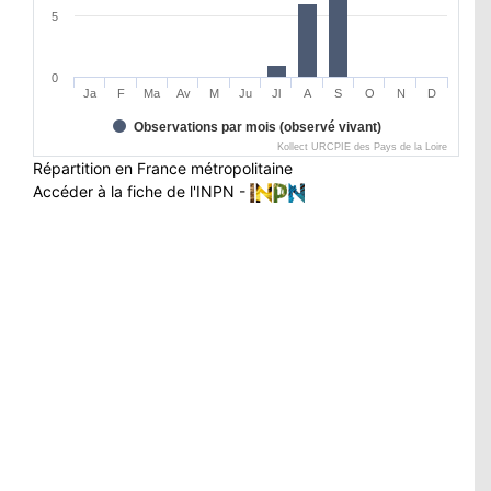
5
0
Ja
F
Ma
Av
M
Ju
Jl
A
S
O
N
D
Observations par mois (observé vivant)
Kollect URCPIE des Pays de la Loire
Répartition en France métropolitaine
Accéder à la fiche de l'INPN -