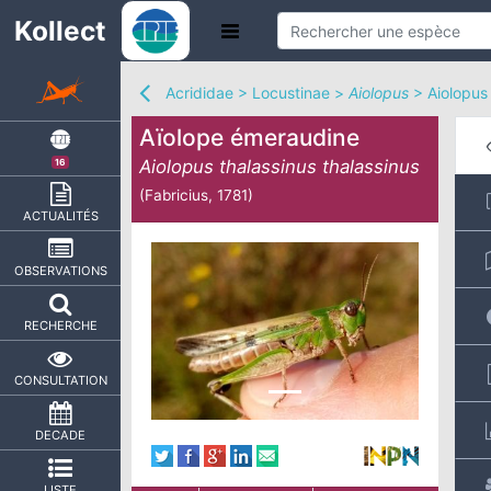
Kollect
Acrididae
>
Locustinae
>
Aiolopus
>
Aiolopus 
Aïolope émeraudine
Aiolopus thalassinus thalassinus
16
(Fabricius, 1781)
ACTUALITÉS
OBSERVATIONS
RECHERCHE
CONSULTATION
DECADE
LISTE