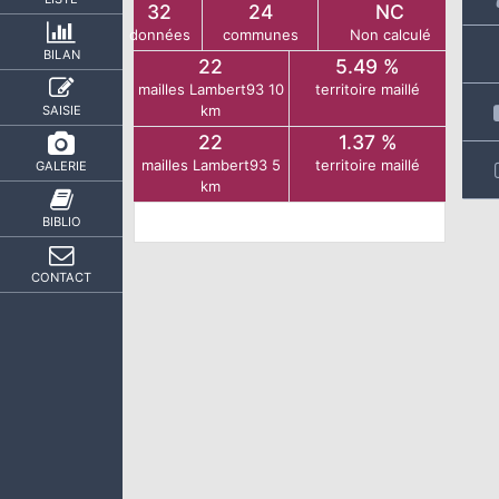
32
24
NC
données
communes
Non calculé
BILAN
22
5.49 %
mailles Lambert93 10
territoire maillé
km
SAISIE
22
1.37 %
mailles Lambert93 5
territoire maillé
GALERIE
km
BIBLIO
CONTACT