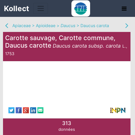
Kollect
Apiaceae
>
Apioideae
>
Daucus
>
Daucus carota
Carotte sauvage, Carotte commune,
Daucus carotte
Daucus carota subsp. carota
L.,
1753
TÉS
IONS
CHE
TION
DE
313
données