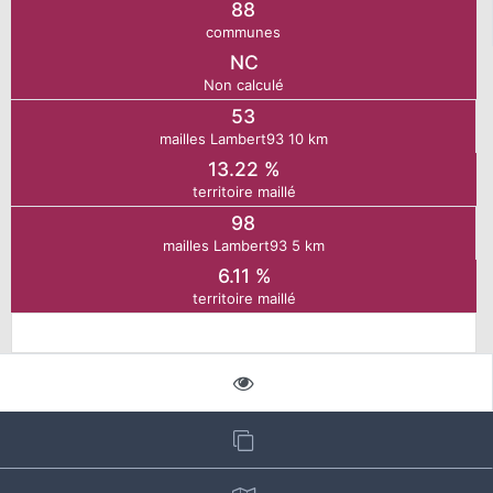
88
communes
N
NC
Non calculé
E
53
mailles Lambert93 10 km
IE
13.22 %
territoire maillé
98
O
mailles Lambert93 5 km
6.11 %
CT
territoire maillé