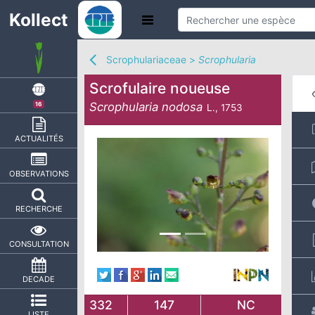
Kollect
Scrophulariaceae
>
Scrophularia
Scrofulaire noueuse
Scrophularia nodosa
16
L., 1753
ACTUALITÉS
OBSERVATIONS
RECHERCHE
CONSULTATION
DECADE
332
147
NC
LISTE