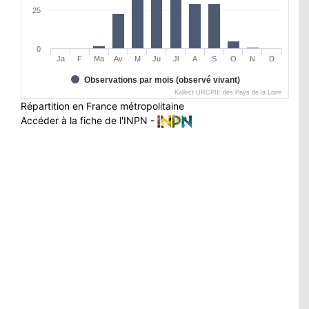
25
0
Ja
F
Ma
Av
M
Ju
Jl
A
S
O
N
D
Observations par mois (observé vivant)
Kollect URCPIE des Pays de la Loire
Répartition en France métropolitaine
Accéder à la fiche de l'INPN -