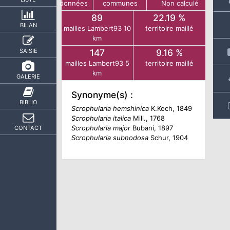
données
communes
Non calculé
89
22.19 %
BILAN
mailles Lambert93 10
territoire maillé
km
SAISIE
147
9.16 %
mailles Lambert93 5
territoire maillé
km
GALERIE
Synonyme(s) :
BIBLIO
Scrophularia hemshinica
K.Koch, 1849
Scrophularia italica
Mill., 1768
Scrophularia major
Bubani, 1897
CONTACT
Scrophularia subnodosa
Schur, 1904