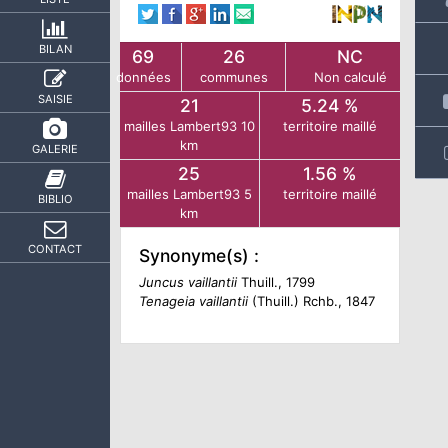
BILAN
69
26
NC
données
communes
Non calculé
SAISIE
21
5.24 %
mailles Lambert93 10
territoire maillé
km
GALERIE
25
1.56 %
mailles Lambert93 5
territoire maillé
BIBLIO
km
CONTACT
Synonyme(s) :
Juncus vaillantii
Thuill., 1799
Tenageia vaillantii
(Thuill.) Rchb., 1847