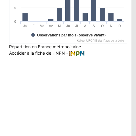
5
0
Ja
F
Ma
Av
M
Ju
Jl
A
S
O
N
D
Observations par mois (observé vivant)
Kollect URCPIE des Pays de la Loire
Répartition en France métropolitaine
Accéder à la fiche de l'INPN -