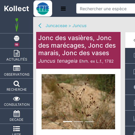
Kollect
Juncaceae
>
Juncus
Jonc des vasières, Jonc
des marécages, Jonc des
16
marais, Jonc des vases
ACTUALITÉS
Juncus tenageia
Ehrh. ex L.f., 1782
OBSERVATIONS
RECHERCHE
CONSULTATION
DECADE
LISTE