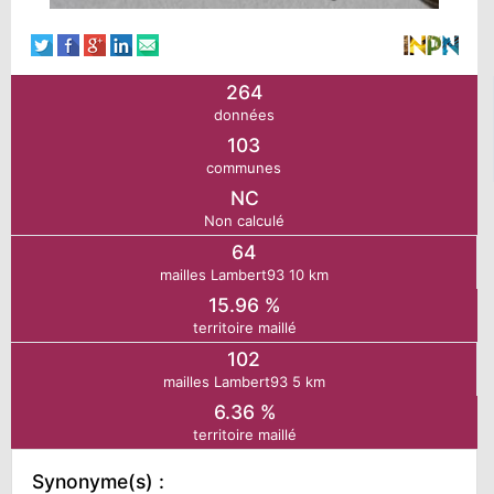
N
264
E
données
103
IE
communes
NC
Non calculé
O
64
mailles Lambert93 10 km
CT
15.96 %
territoire maillé
102
mailles Lambert93 5 km
6.36 %
territoire maillé
Synonyme(s) :