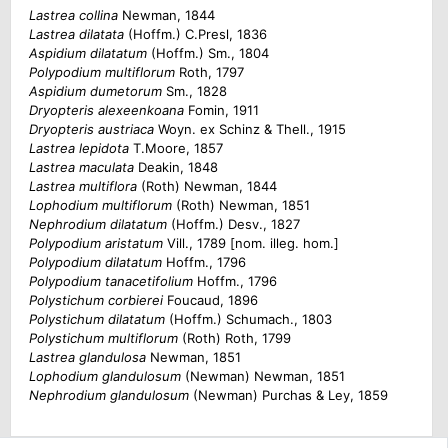
Lastrea collina
Newman, 1844
Lastrea dilatata
(Hoffm.) C.Presl, 1836
Aspidium dilatatum
(Hoffm.) Sm., 1804
Polypodium multiflorum
Roth, 1797
Aspidium dumetorum
Sm., 1828
Dryopteris alexeenkoana
Fomin, 1911
Dryopteris austriaca
Woyn. ex Schinz & Thell., 1915
Lastrea lepidota
T.Moore, 1857
Lastrea maculata
Deakin, 1848
Lastrea multiflora
(Roth) Newman, 1844
Lophodium multiflorum
(Roth) Newman, 1851
Nephrodium dilatatum
(Hoffm.) Desv., 1827
Polypodium aristatum
Vill., 1789 [nom. illeg. hom.]
Polypodium dilatatum
Hoffm., 1796
Polypodium tanacetifolium
Hoffm., 1796
Polystichum corbierei
Foucaud, 1896
Polystichum dilatatum
(Hoffm.) Schumach., 1803
Polystichum multiflorum
(Roth) Roth, 1799
Lastrea glandulosa
Newman, 1851
Lophodium glandulosum
(Newman) Newman, 1851
Nephrodium glandulosum
(Newman) Purchas & Ley, 1859