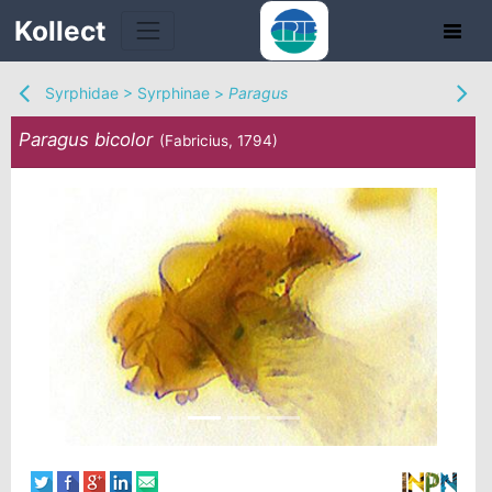
Kollect
Syrphidae
>
Syrphinae
>
Paragus
Paragus bicolor
(Fabricius, 1794)
TÉS
IONS
CHE
TION
DE