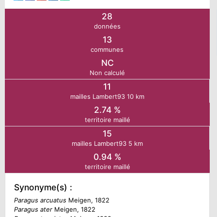
28
N
données
13
E
communes
NC
Non calculé
IE
11
mailles Lambert93 10 km
O
2.74 %
territoire maillé
CT
15
mailles Lambert93 5 km
0.94 %
territoire maillé
Synonyme(s) :
Paragus arcuatus
Meigen, 1822
Paragus ater
Meigen, 1822