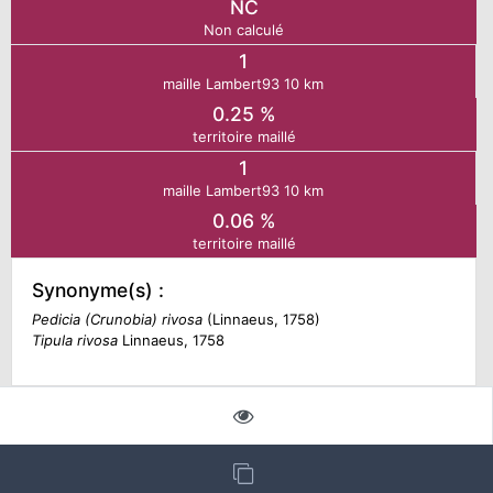
NC
Non calculé
N
1
maille Lambert93 10 km
E
0.25 %
territoire maillé
1
IE
maille Lambert93 10 km
0.06 %
O
territoire maillé
CT
Synonyme(s) :
Pedicia (Crunobia) rivosa
(Linnaeus, 1758)
Tipula rivosa
Linnaeus, 1758