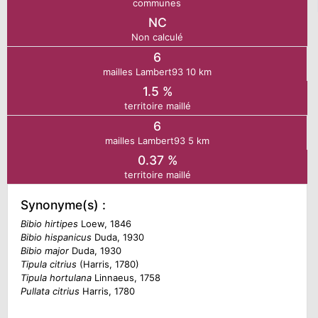
communes
NC
N
Non calculé
6
E
mailles Lambert93 10 km
1.5 %
territoire maillé
IE
6
mailles Lambert93 5 km
O
0.37 %
territoire maillé
CT
Synonyme(s) :
Bibio hirtipes
Loew, 1846
Bibio hispanicus
Duda, 1930
Bibio major
Duda, 1930
Tipula citrius
(Harris, 1780)
Tipula hortulana
Linnaeus, 1758
Pullata citrius
Harris, 1780