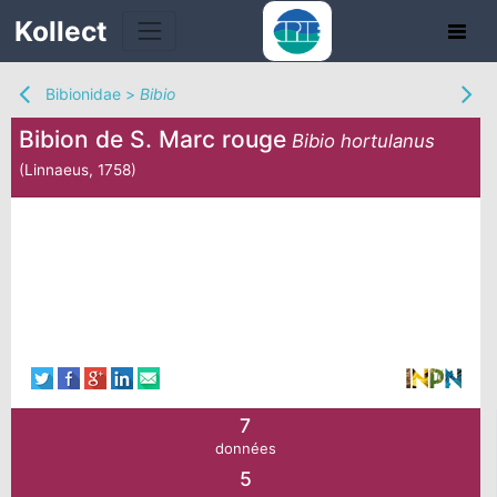
Kollect
Bibionidae
>
Bibio
Bibion de S. Marc rouge
Bibio hortulanus
(Linnaeus, 1758)
TÉS
IONS
CHE
TION
7
DE
données
5