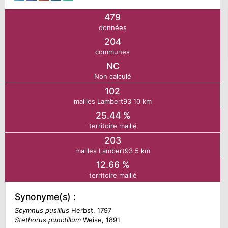
479
N
données
204
E
communes
NC
Non calculé
IE
102
mailles Lambert93 10 km
O
25.44 %
territoire maillé
CT
203
mailles Lambert93 5 km
12.66 %
territoire maillé
Synonyme(s) :
Scymnus pusillus
Herbst, 1797
Stethorus punctillum
Weise, 1891